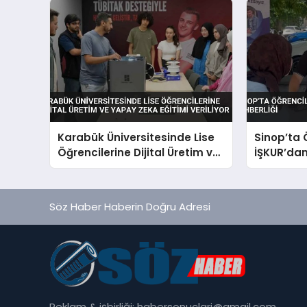
Karabük Üniversitesinde Lise
Sinop’ta 
Öğrencilerine Dijital Üretim ve
İŞKUR’da
Yapay Zeka Eğitimi Veriliyor
Rehberliğ
Söz Haber Haberin Doğru Adresi
Reklam & işbirliği:
habersonuclari@gmail.com