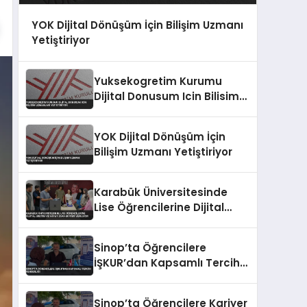
YOK Dijital Dönüşüm İçin Bilişim Uzmanı
Yetiştiriyor
Yuksekogretim Kurumu
Dijital Donusum Icin Bilisim
Uzmanlari Yetistiriyor
YOK Dijital Dönüşüm İçin
Bilişim Uzmanı Yetiştiriyor
Karabük Üniversitesinde
Lise Öğrencilerine Dijital
Üretim ve Yapay Zeka
Eğitimi Veriliyor
Sinop’ta Öğrencilere
İŞKUR’dan Kapsamlı Tercih
Rehberliği
Sinop’ta Öğrencilere Kariyer