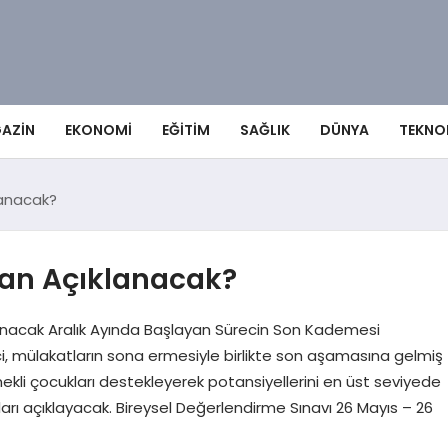
AZIN
EKONOMI
EĞITIM
SAĞLIK
DÜNYA
TEKNO
lanacak?
man Açıklanacak?
anacak Aralık Ayında Başlayan Sürecin Son Kademesi
, mülakatların sona ermesiyle birlikte son aşamasına gelmiş
nekli çocukları destekleyerek potansiyellerini en üst seviyede
arı açıklayacak. Bireysel Değerlendirme Sınavı 26 Mayıs – 26