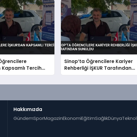
Öğrencilere
Sinop’ta Öğrencilere Kariyer
n Kapsamlı Tercih
Rehberliği İŞKUR Tarafından
i
Sunuldu
Hakkımızda
Gündem
Spor
Magazin
Ekonomi
Eğitim
Sağlık
Dünya
Teknol