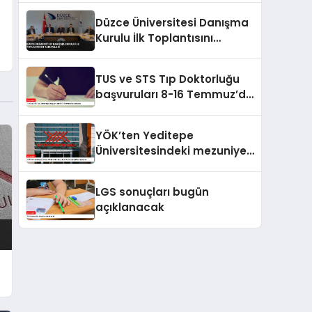
İş Birliğini Gündeme Aldı
Düzce Üniversitesi Danışma
Kurulu İlk Toplantısını
Tamamladı
TUS ve STS Tıp Doktorluğu
başvuruları 8-16 Temmuz’da
alınacak
YÖK’ten Yeditepe
Üniversitesindeki mezuniyet
töreniyle ilgili soruşturma
LGS sonuçları bugün
açıklanacak