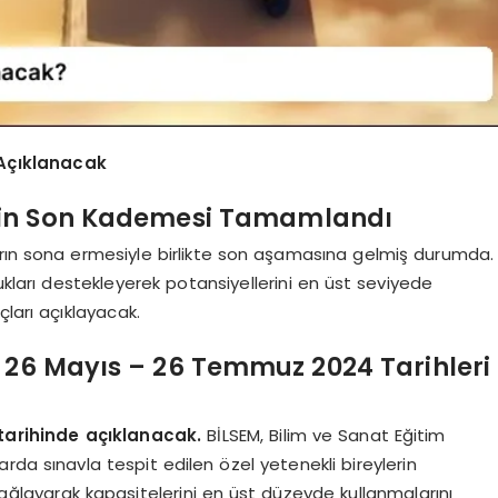
Açıklanacak
cin Son Kademesi Tamamlandı
arın sona ermesiyle birlikte son aşamasına gelmiş durumda.
cukları destekleyerek potansiyellerini en üst seviyede
ları açıklayacak.
 26 Mayıs – 26 Temmuz 2024 Tarihleri
tarihinde açıklanacak.
BİLSEM, Bilim ve Sanat Eğitim
larda sınavla tespit edilen özel yetenekli bireylerin
ğlayarak kapasitelerini en üst düzeyde kullanmalarını