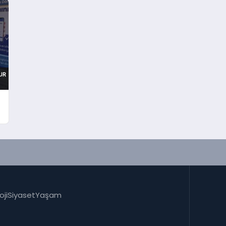
oji
Siyaset
Yaşam