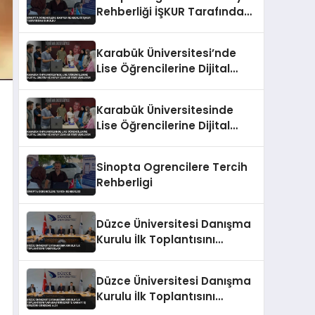
Rehberliği İŞKUR Tarafından
Sunuldu
Karabük Üniversitesi’nde
Lise Öğrencilerine Dijital
Üretim ve Yapay Zeka
Eğitimi Veriliyor
Karabük Üniversitesinde
Lise Öğrencilerine Dijital
Üretim ve Yapay Zeka
Eğitimi Veriliyor
Sinopta Ogrencilere Tercih
Rehberligi
Düzce Üniversitesi Danışma
Kurulu İlk Toplantısını
Tamamladı
Düzce Üniversitesi Danışma
Kurulu İlk Toplantısını
Yaparak Üniversite-Sanayi