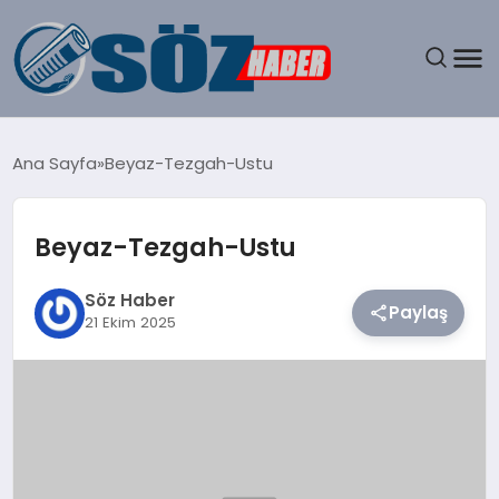
GÜNDEM
Ana Sayfa
Beyaz-Tezgah-Ustu
SPOR
Beyaz-Tezgah-Ustu
MAGAZIN
Söz Haber
Paylaş
EKONOMI
21 Ekim 2025
EĞITIM
SAĞLIK
DÜNYA