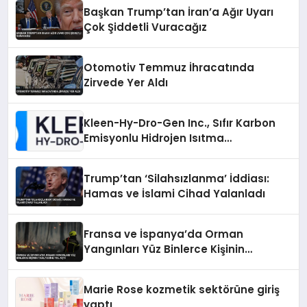
Başkan Trump’tan İran’a Ağır Uyarı
Çok Şiddetli Vuracağız
Otomotiv Temmuz İhracatında
Zirvede Yer Aldı
Kleen-Hy-Dro-Gen Inc., Sıfır Karbon
Emisyonlu Hidrojen Isıtma
Teknolojisinde ISO ve TSSA
Düzenleyici Onaylarını Aldı
Trump’tan ‘Silahsızlanma’ İddiası:
Hamas ve İslami Cihad Yalanladı
Fransa ve İspanya’da Orman
Yangınları Yüz Binlerce Kişinin
Tahliyesine Yol Açtı
Marie Rose kozmetik sektörüne giriş
yaptı