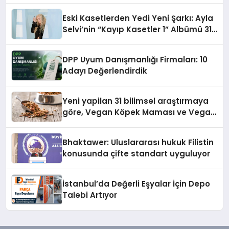
hedefliyor
Eski Kasetlerden Yedi Yeni Şarkı: Ayla
Selvi’nin “Kayıp Kasetler 1” Albümü 31
Temmuz’da Çıktı
DPP Uyum Danışmanlığı Firmaları: 10
Adayı Değerlendirdik
Yeni yapilan 31 bilimsel araştırmaya
göre, Vegan Köpek Maması ve Vegan
Kedi Mamasının İyi Sindirildiğini
Ortaya Koydu
Bhaktawer: Uluslararası hukuk Filistin
konusunda çifte standart uyguluyor
İstanbul’da Değerli Eşyalar İçin Depo
Talebi Artıyor