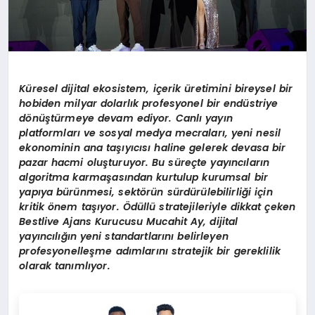
Küresel dijital ekosistem, iç
erik
üretimini bireysel bir
hobiden milyar dolarlık profesyonel bir endüstriye
d
ö
nüştürmeye devam ediyor. Canlı yayın
platformları ve sosyal medya mecraları, yeni nesil
ekonominin ana taşıyıcısı haline gelerek devasa bir
pazar hacmi oluşturuyor. Bu süreçte yayıncıların
algoritma karmaşasından kurtulup kurumsal bir
yapıya bürünmesi, sekt
ö
rün sürdürülebilirliğ
i i
ç
in
kritik ö
nem taşıyor. Ödüllü stratejileriyle dikkat ç
eken
Bestlive Ajans Kurucusu Mucahit Ay, dijital
yayıncılığın yeni standartlarını belirleyen
profesyonelleş
me ad
ımlarını stratejik bir gereklilik
olarak tanımlıyor.