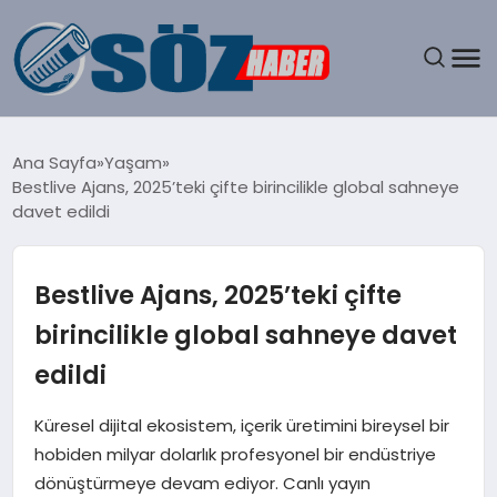
GÜNDEM
Ana Sayfa
Yaşam
Bestlive Ajans, 2025’teki çifte birincilikle global sahneye
SPOR
davet edildi
MAGAZIN
Bestlive Ajans, 2025’teki çifte
EKONOMI
birincilikle global sahneye davet
edildi
EĞITIM
Küresel dijital ekosistem, içerik üretimini bireysel bir
SAĞLIK
hobiden milyar dolarlık profesyonel bir endüstriye
dönüştürmeye devam ediyor. Canlı yayın
DÜNYA