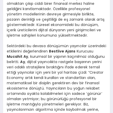
olmaktan çıkıp ciddi birer finansal merkez haline
geldiğini kanıtlamaktadır. Özellikle profesyonel
yönetim modellerinin devreye girmesiyle birlikte,
pazarın derinliği ve çeşitliliği de eş zamanlı olarak artış
göstermektedir. Küresel ekonomideki bu dönüşüm,
içerik üreticilerini dijital dünyanın yeni girişimcileri ve
işletme sahipleri konumuna yükseltmektedir.
Sektördeki bu devasa dönüşümün yayıncılar üzerindeki
etkilerini değerlendiren
Bestlive Ajans
Kurucusu
Mucahit Ay
, kurumsal bir yapının kaçınılmaz olduğunu
belirtti.
Ay
, dijital yayıncılıkta rastgele başarının yerini
veri odaklı stratejilere bıraktığını ifade ederek temsil
ettiği yayıncılar için yeni bir yol haritası çizdi: “Creator
Economy artık kendi kuralları ve standartları olan,
matematiksel bir disiplin gerektiren dev bir finansal
ekosisteme dönüştü. Yayıncıların bu yoğun rekabet
ortamında ayakta kalabilmeleri için sadece ‘görünür’
olmaları yetmiyor; bu görünürlüğü profesyonel bir
işletme mantığıyla yönetmeleri gerekiyor. Biz,
yayıncılarımızın algoritma içinde kaybolmak yerine,