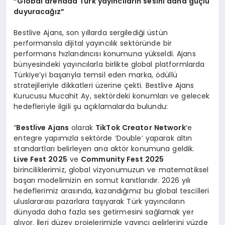
“Global arenada Türk yayıncıların sesini daha güçlü
duyuracağız”
Bestlive Ajans, son yıllarda sergilediği üstün
performansla dijital yayıncılık sektöründe bir
performans hızlandırıcısı konumuna yükseldi. Ajans
bünyesindeki yayıncılarla birlikte global platformlarda
Türkiye’yi başarıyla temsil eden marka, ödüllü
stratejileriyle dikkatleri üzerine çekti. Bestlive Ajans
Kurucusu Mucahit Ay, sektördeki konumları ve gelecek
hedefleriyle ilgili şu açıklamalarda bulundu:
“
Bestlive Ajans
olarak
TikTok Creator Network
‘e
entegre yapımızla sektörde ‘Double’ yaparak altın
standartları belirleyen ana aktör konumuna geldik.
Live Fest 2025
ve
Community Fest 2025
birinciliklerimiz, global vizyonumuzun ve matematiksel
başarı modelimizin en somut kanıtlarıdır. 2026 yılı
hedeflerimiz arasında, kazandığımız bu global tescilleri
uluslararası pazarlara taşıyarak Türk yayıncıların
dünyada daha fazla ses getirmesini sağlamak yer
alıyor. İleri düzey projelerimizle yayıncı gelirlerini yüzde