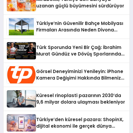
uzanan güçlü büyümesini sürdürüyor
Türkiye’nin Güvenilir Bahçe Mobilyası
Firmaları Arasında Neden Divona
Home Tercih Ediliyor?
Türk Sporunda Yeni Bir Çağ: İbrahim
Murat Gündüz ve Dövüş Sporlarında
Radikal Devrim
Görsel Deneyiminizi Yenileyin: iPhone
Kamera Değişimi Hakkında Bilmeniz
Gerekenler
Küresel rinoplasti pazarının 2030’da
9,6 milyar dolara ulaşması bekleniyor
Türkiye’den küresel pazara: ShopinX,
dijital ekonomi ile gerçek dünya
alışverişini bir araya getirmeyi