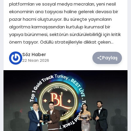
platformları ve sosyal medya mecraları, yeni nesil
ekonominin ana taşıyıcısı haline gelerek devasa bir
TEKNOLOJI
pazar hacmi oluşturuyor. Bu süreçte yayıncıların
algoritma karmaşasından kurtulup kurumsal bir
SIYASET
yapıya bürünmesi, sektörün sürdürülebilirliği için kritik
önem taşıyor. Ödüllü stratejileriyle dikkat çeken…
YAŞAM
Söz Haber
Paylaş
22 Nisan 2026