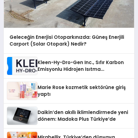
Geleceğin Enerjisi Otoparkınızda: Güneş Enerjili
Carport (Solar Otopark) Nedir?
Kleen-Hy-Dro-Gen Inc., Sıfır Karbon
Emisyonlu Hidrojen Isıtma
Teknolojisinde ISO ve TSSA
Düzenleyici Onaylarını Aldı
Marie Rose kozmetik sektörüne giriş
yaptı
Daikin’den akıllı iklimlendirmede yeni
dönem: Madoka Plus Türkiye’de
Mirabellix, Türkiye’den dünyaya