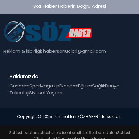
Söz Haber Haberin Doğru Adresi
Reklam & işbirliği:
habersonuclari@gmail.com
Hakkımızda
Gündem
Spor
Magazin
Ekonomi
Eğitim
Sağlık
Dünya
Teknoloji
Siyaset
Yaşam
Copyright © 2025 Tüm hakları SÖZHABER 'de saklıdır.
Sohbet odaları
sohbet siteleri
sohbet siteleri
Sohbet odaları
Sohbet
Chat sohbet
Chat sohbet
Mersin Haber