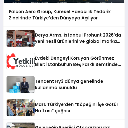
Falcon Aero Group, Küresel Havacılık Tedarik
Zincirinde Türkiye’den Dünyaya Açılıyor
Derya Arms, İstanbul Prohunt 2026’da
yeni nesil ürünlerini ve global marka
vizyonunu sergiledi
Evdeki Dengeyi Koruyan Görünmez
Eller: İstanbul’un Beş Farklı Semtinde
Teknik Servis Gerçeği
Tencent Hy3 dünya genelinde
kullanıma sunuldu
Mars Türkiye’den “Köpeğini İşe Götür
Haftası” çağrısı
Geleceğin Enerjisi Otoparkınızda: