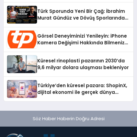
Türk Sporunda Yeni Bir Çağ: İbrahim
Murat Gündüz ve Dövüş Sporlarında
Radikal Devrim
Görsel Deneyiminizi Yenileyin: iPhone
Kamera Değişimi Hakkında Bilmeniz
Gerekenler
Küresel rinoplasti pazarının 2030’da
9,6 milyar dolara ulaşması bekleniyor
Türkiye’den küresel pazara: ShopinX,
dijital ekonomi ile gerçek dünya
alışverişini bir araya getirmeyi
hedefliyor
Söz Haber Haberin Doğru Adresi