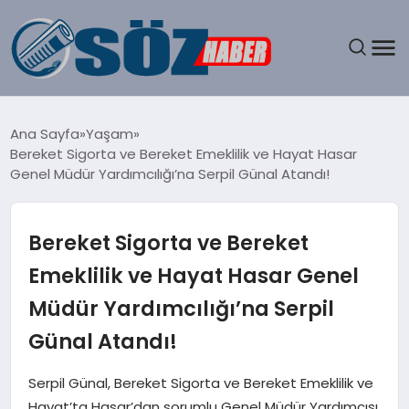
GÜNDEM
Ana Sayfa
Yaşam
Bereket Sigorta ve Bereket Emeklilik ve Hayat Hasar
SPOR
Genel Müdür Yardımcılığı’na Serpil Günal Atandı!
MAGAZIN
Bereket Sigorta ve Bereket
EKONOMI
Emeklilik ve Hayat Hasar Genel
Müdür Yardımcılığı’na Serpil
EĞITIM
Günal Atandı!
SAĞLIK
Serpil Günal, Bereket Sigorta ve Bereket Emeklilik ve
DÜNYA
Hayat’ta Hasar’dan sorumlu Genel Müdür Yardımcısı