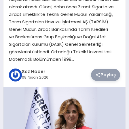
olarak atandı. Günal, daha önce Ziraat Sigorta ve
TEKNOLOJI
Ziraat Emeklilik’te Teknik Genel Müdür Yardımcılığı,
Tarım Sigortaları Havuzu İşletmesi AŞ (TARSİM)
SIYASET
Genel Müdür, Ziraat Bankası’nda Tarım Kredileri
ve Bankasürans Grup Başkanlığı ve Doğal Afet
YAŞAM
Sigortaları Kurumu (DASK) Genel Sekreterliği
görevlerini üstlendi. Ortadoğu Teknik Üniversitesi
Matematik Bölümü’nden 1998…
Söz Haber
Paylaş
08 Nisan 2026