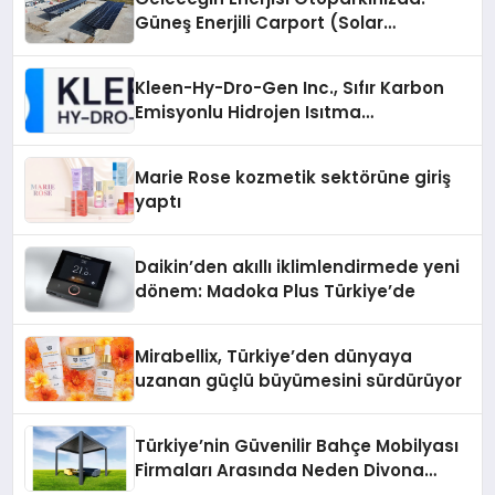
Güneş Enerjili Carport (Solar
Otopark) Nedir?
Kleen-Hy-Dro-Gen Inc., Sıfır Karbon
Emisyonlu Hidrojen Isıtma
Teknolojisinde ISO ve TSSA
Düzenleyici Onaylarını Aldı
Marie Rose kozmetik sektörüne giriş
yaptı
Daikin’den akıllı iklimlendirmede yeni
dönem: Madoka Plus Türkiye’de
Mirabellix, Türkiye’den dünyaya
uzanan güçlü büyümesini sürdürüyor
Türkiye’nin Güvenilir Bahçe Mobilyası
Firmaları Arasında Neden Divona
Home Tercih Ediliyor?