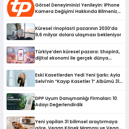
Görsel Deneyiminizi Yenileyin: iPhone
Kamera Değişimi Hakkında Bilmeniz
Gerekenler
Küresel rinoplasti pazarının 2030’da
9,6 milyar dolara ulaşması bekleniyor
Türkiye’den küresel pazara: ShopinX,
dijital ekonomi ile gerçek dünya
alışverişini bir araya getirmeyi
hedefliyor
Eski Kasetlerden Yedi Yeni Şarkı: Ayla
Selvi’nin “Kayıp Kasetler 1” Albümü 31
Temmuz’da Çıktı
DPP Uyum Danışmanlığı Firmaları: 10
Adayı Değerlendirdik
Yeni yapilan 31 bilimsel araştırmaya
göre, Vegan Köpek Maması ve Vegan