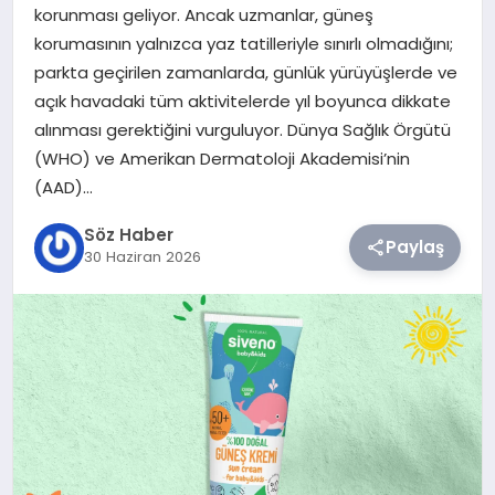
korunması geliyor. Ancak uzmanlar, güneş
korumasının yalnızca yaz tatilleriyle sınırlı olmadığını;
TEKNOLOJI
parkta geçirilen zamanlarda, günlük yürüyüşlerde ve
açık havadaki tüm aktivitelerde yıl boyunca dikkate
SIYASET
alınması gerektiğini vurguluyor. Dünya Sağlık Örgütü
(WHO) ve Amerikan Dermatoloji Akademisi’nin
YAŞAM
(AAD)…
Söz Haber
Paylaş
30 Haziran 2026