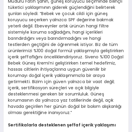
Müdürü Fatih Şahin, güneş koruyucu seçiminde bilinçli
tüketici yaklaşımının giderek güçlendiğini belirterek
şunları söyledi: “Bebek ve çocuk cildi için güneş
koruyucu seçerken yalnızca SPF değerine bakmak
yeterli değil. Ebeveynler artık ürünün hangi filtre
sistemiyle koruma sağladığını, hangi içerikleri
barındırdığını veya barındırmadığını ve hangi
testlerden geçtiğini de öğrenmek istiyor. Biz de tüm
ürünlerimizi %100 doğal formül yaklaşımıyla geliştirirken
içerik şeffaflığını önceliklendiriyoruz. Siveno %100 Doğal
Bebek Güneş Kremi’ni geliştirirken temel hedefimiz,
hassas ciltlerin ihtiyaçlarına uygun güvenilir bir
korumayı doğal içerik yaklaşımımızla bir araya
getirmekti. Bizim için güven yalnızca bir vaat değil;
içerik, sertifikasyon süreçleri ve açık bilgiyle
desteklenmesi gereken bir sorumluluk. Güneş
korumasının da yalnızca yaz tatillerinde değil, açık
havada geçirilen her günün doğal bir bakım alışkanlığı
olması gerektiğine inanıyoruz.”
Sertifikalarla desteklenen şeffaf içerik yaklaşımı