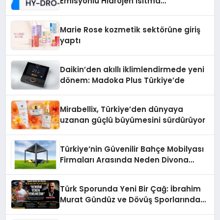
Emisyonlu Hidrojen Isıtma
Teknolojisinde ISO ve TSSA
Düzenleyici Onaylarını Aldı
Marie Rose kozmetik sektörüne giriş
yaptı
Daikin’den akıllı iklimlendirmede yeni
dönem: Madoka Plus Türkiye’de
Mirabellix, Türkiye’den dünyaya
uzanan güçlü büyümesini sürdürüyor
Türkiye’nin Güvenilir Bahçe Mobilyası
Firmaları Arasında Neden Divona
Home Tercih Ediliyor?
Türk Sporunda Yeni Bir Çağ: İbrahim
Murat Gündüz ve Dövüş Sporlarında
Radikal Devrim