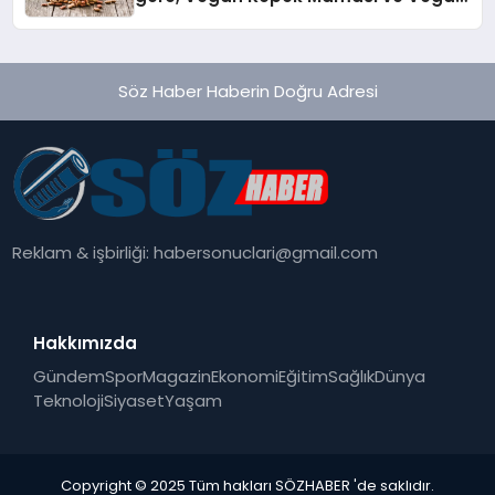
Kedi Mamasının İyi Sindirildiğini
Ortaya Koydu
Söz Haber Haberin Doğru Adresi
Reklam & işbirliği:
habersonuclari@gmail.com
Hakkımızda
Gündem
Spor
Magazin
Ekonomi
Eğitim
Sağlık
Dünya
Teknoloji
Siyaset
Yaşam
Copyright © 2025 Tüm hakları SÖZHABER 'de saklıdır.