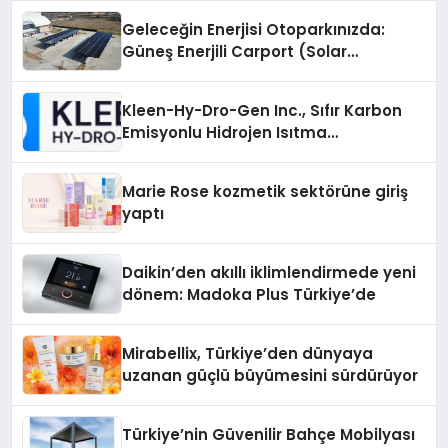
Geleceğin Enerjisi Otoparkınızda:
Güneş Enerjili Carport (Solar
Otopark) Nedir?
Kleen-Hy-Dro-Gen Inc., Sıfır Karbon
Emisyonlu Hidrojen Isıtma
Teknolojisinde ISO ve TSSA
Düzenleyici Onaylarını Aldı
Marie Rose kozmetik sektörüne giriş
yaptı
Daikin’den akıllı iklimlendirmede yeni
dönem: Madoka Plus Türkiye’de
Mirabellix, Türkiye’den dünyaya
uzanan güçlü büyümesini sürdürüyor
Türkiye’nin Güvenilir Bahçe Mobilyası