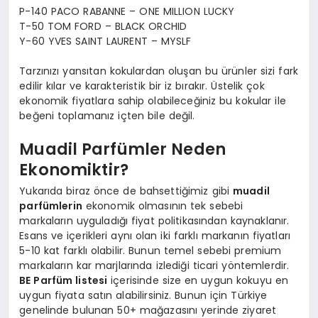
P-140 PACO RABANNE – ONE MILLION LUCKY
T-50 TOM FORD – BLACK ORCHID
Y-60 YVES SAINT LAURENT – MYSLF
Tarzınızı yansıtan kokulardan oluşan bu ürünler sizi fark
edilir kılar ve karakteristik bir iz bırakır. Üstelik çok
ekonomik fiyatlara sahip olabileceğiniz bu kokular ile
beğeni toplamanız içten bile değil.
Muadil Parfümler Neden
Ekonomiktir?
Yukarıda biraz önce de bahsettiğimiz gibi
muadil
parfümlerin
ekonomik olmasının tek sebebi
markaların uyguladığı fiyat politikasından kaynaklanır.
Esans ve içerikleri aynı olan iki farklı markanın fiyatları
5-10 kat farklı olabilir. Bunun temel sebebi premium
markaların kar marjlarında izlediği ticari yöntemlerdir.
BE Parfüm listesi
içerisinde size en uygun kokuyu en
uygun fiyata satın alabilirsiniz. Bunun için Türkiye
genelinde bulunan 50+ mağazasını yerinde ziyaret