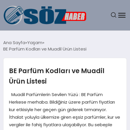
GÜNDEM
Ana Sayfa
Yaşam
BE Parfüm Kodları ve Muadil Ürün Listesi
SPOR
MAGAZIN
BE Parfüm Kodları ve Muadil
Ürün Listesi
EKONOMI
Muadil Parfümlerin Sevilen Yüzü : BE Parfüm
EĞITIM
Herkese merhaba. Bildiğiniz üzere parfüm fiyatları
kur etkisiyle her geçen gün giderek tırmanıyor.
SAĞLIK
İthalat yoluyla ülkemize giren eşsiz parfümler, kur ve
vergiler ile fahiş fiyatlara ulaşabiliyor. Bu sebeple
DÜNYA