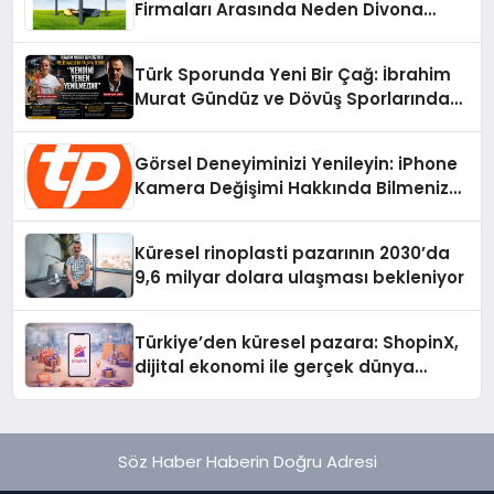
Firmaları Arasında Neden Divona
Home Tercih Ediliyor?
Türk Sporunda Yeni Bir Çağ: İbrahim
Murat Gündüz ve Dövüş Sporlarında
Radikal Devrim
Görsel Deneyiminizi Yenileyin: iPhone
Kamera Değişimi Hakkında Bilmeniz
Gerekenler
Küresel rinoplasti pazarının 2030’da
9,6 milyar dolara ulaşması bekleniyor
Türkiye’den küresel pazara: ShopinX,
dijital ekonomi ile gerçek dünya
alışverişini bir araya getirmeyi
hedefliyor
Söz Haber Haberin Doğru Adresi