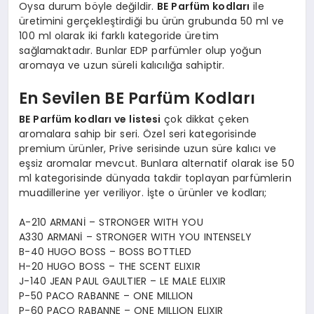
Oysa durum böyle değildir.
BE Parfüm kodları
ile
üretimini gerçekleştirdiği bu ürün grubunda 50 ml ve
100 ml olarak iki farklı kategoride üretim
sağlamaktadır. Bunlar EDP parfümler olup yoğun
aromaya ve uzun süreli kalıcılığa sahiptir.
En Sevilen BE Parfüm Kodları
BE Parfüm kodları ve listesi
çok dikkat çeken
aromalara sahip bir seri. Özel seri kategorisinde
premium ürünler, Prive serisinde uzun süre kalıcı ve
eşsiz aromalar mevcut. Bunlara alternatif olarak ise 50
ml kategorisinde dünyada takdir toplayan parfümlerin
muadillerine yer veriliyor. İşte o ürünler ve kodları;
A-210 ARMANİ – STRONGER WITH YOU
A330 ARMANİ – STRONGER WITH YOU INTENSELY
B-40 HUGO BOSS – BOSS BOTTLED
H-20 HUGO BOSS – THE SCENT ELIXIR
J-140 JEAN PAUL GAULTIER – LE MALE ELIXIR
P-50 PACO RABANNE – ONE MILLION
P-60 PACO RABANNE – ONE MILLION ELIXIR