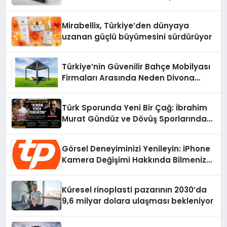
Mirabellix, Türkiye’den dünyaya
uzanan güçlü büyümesini sürdürüyor
Türkiye’nin Güvenilir Bahçe Mobilyası
Firmaları Arasında Neden Divona
Home Tercih Ediliyor?
Türk Sporunda Yeni Bir Çağ: İbrahim
Murat Gündüz ve Dövüş Sporlarında
Radikal Devrim
Görsel Deneyiminizi Yenileyin: iPhone
Kamera Değişimi Hakkında Bilmeniz
Gerekenler
Küresel rinoplasti pazarının 2030’da
9,6 milyar dolara ulaşması bekleniyor