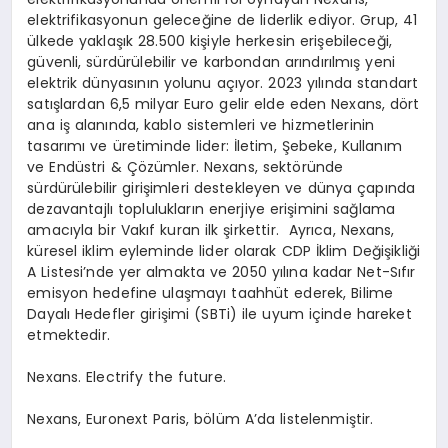
elektrifikasyonun geleceğine de liderlik ediyor. Grup, 41
ülkede yaklaşık 28.500 kişiyle herkesin erişebileceği,
güvenli, sürdürülebilir ve karbondan arındırılmış yeni
elektrik dünyasının yolunu açıyor. 2023 yılında standart
satışlardan 6,5 milyar Euro gelir elde eden Nexans, dört
ana iş alanında, kablo sistemleri ve hizmetlerinin
tasarımı ve üretiminde lider: İletim, Şebeke, Kullanım
ve Endüstri & Çözümler. Nexans, sektöründe
sürdürülebilir girişimleri destekleyen ve dünya çapında
dezavantajlı toplulukların enerjiye erişimini sağlama
amacıyla bir Vakıf kuran ilk şirkettir. Ayrıca, Nexans,
küresel iklim eyleminde lider olarak CDP İklim Değişikliği
A Listesi’nde yer almakta ve 2050 yılına kadar Net-Sıfır
emisyon hedefine ulaşmayı taahhüt ederek, Bilime
Dayalı Hedefler girişimi (SBTi) ile uyum içinde hareket
etmektedir.
Nexans. Electrify the future.
Nexans, Euronext Paris, bölüm A’da listelenmiştir.