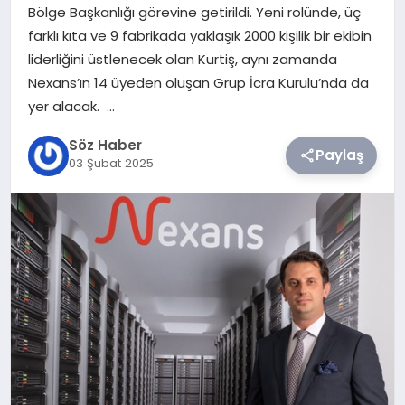
Bölge Başkanlığı görevine getirildi. Yeni rolünde, üç
farklı kıta ve 9 fabrikada yaklaşık 2000 kişilik bir ekibin
TEKNOLOJI
liderliğini üstlenecek olan Kurtiş, aynı zamanda
Nexans’ın 14 üyeden oluşan Grup İcra Kurulu’nda da
SIYASET
yer alacak. …
YAŞAM
Söz Haber
Paylaş
03 Şubat 2025