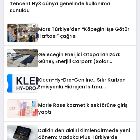
Tencent Hy3 dünya genelinde kullanıma
sunuldu
Mars Türkiye’den “Köpeğini İşe Götür
Haftası” çağrısı
Geleceğin Enerjisi Otoparkınızda:
Güneş Enerjili Carport (Solar
Otopark) Nedir?
Kleen-Hy-Dro-Gen Inc., Sıfır Karbon
Emisyonlu Hidrojen Isıtma
Teknolojisinde ISO ve TSSA
Düzenleyici Onaylarını Aldı
Marie Rose kozmetik sektörüne giriş
yaptı
Daikin’den akıllı iklimlendirmede yeni
dönem: Madoka Plus Türkiye’de