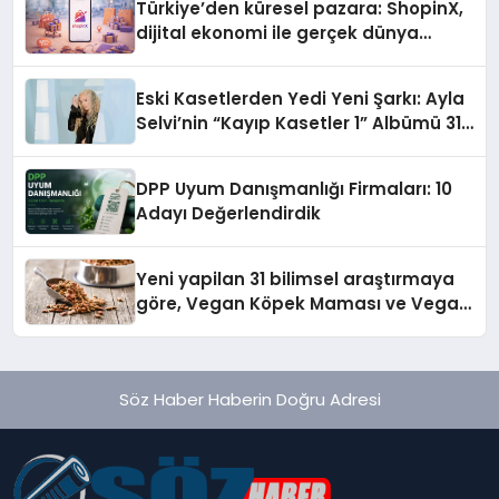
Türkiye’den küresel pazara: ShopinX,
dijital ekonomi ile gerçek dünya
alışverişini bir araya getirmeyi
hedefliyor
Eski Kasetlerden Yedi Yeni Şarkı: Ayla
Selvi’nin “Kayıp Kasetler 1” Albümü 31
Temmuz’da Çıktı
DPP Uyum Danışmanlığı Firmaları: 10
Adayı Değerlendirdik
Yeni yapilan 31 bilimsel araştırmaya
göre, Vegan Köpek Maması ve Vegan
Kedi Mamasının İyi Sindirildiğini
Ortaya Koydu
Söz Haber Haberin Doğru Adresi