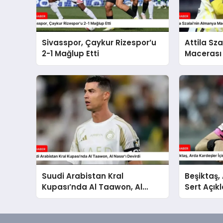
Sivasspor, Çaykur Rizespor’u
Attila Sz
2-1 Mağlup Etti
Macerası 
Suudi Arabistan Kral
Beşiktaş,
Kupası’nda Al Taawon, Al
Sert Açı
Nassr’ı Devirdi