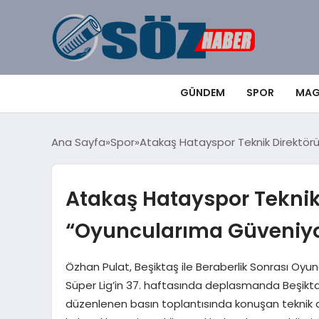
GÜNDEM
SPOR
MAG
Ana Sayfa
Spor
Atakaş Hatayspor Teknik Direktör
Atakaş Hatayspor Teknik
“Oyuncularıma Güveniy
Özhan Pulat, Beşiktaş ile Beraberlik Sonrası Oyun
Süper Lig’in 37. haftasında deplasmanda Beşikta
düzenlenen basın toplantısında konuşan teknik d