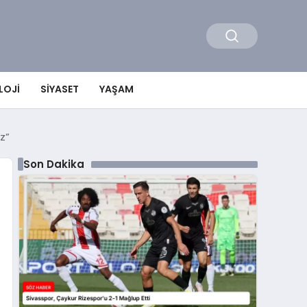
LOJI
SIYASET
YAŞAM
z”
Son Dakika