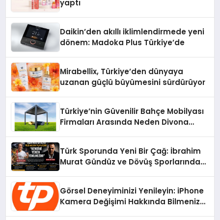
yaptı
Daikin’den akıllı iklimlendirmede yeni
dönem: Madoka Plus Türkiye’de
Mirabellix, Türkiye’den dünyaya
uzanan güçlü büyümesini sürdürüyor
Türkiye’nin Güvenilir Bahçe Mobilyası
Firmaları Arasında Neden Divona
Home Tercih Ediliyor?
Türk Sporunda Yeni Bir Çağ: İbrahim
Murat Gündüz ve Dövüş Sporlarında
Radikal Devrim
Görsel Deneyiminizi Yenileyin: iPhone
Kamera Değişimi Hakkında Bilmeniz
Gerekenler