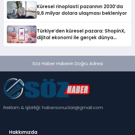
Küresel rinoplasti pazarının 2030’da
9,6 milyar dolara ulaşması bekleniyor
Türkiye’den küresel pazara: ShopinX,
dijital ekonomi ile gerçek dünya
alışverişini bir araya getirmeyi
hedefliyor
Söz Haber Haberin Doğru Adresi
Reklam & işbirliği:
habersonuclari@gmail.com
Hakkımızda