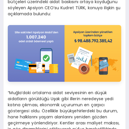
bütçeleri üzerindeki aidat baskısını ortaya koyduğunu
söyleyen Apsiyon CEO’su Kudret TÜRK, konuya ilişkin şu
açıklamada bulundu:
“Muğla’daki ortalama aidat seviyesinin en düşük
aidatların görüldüğü Uşak gibi illerin neredeyse yedi
katına çıkması, ekonomik uçurumun en çarpıcı
göstergesi oldu. Özellikle büyükşehirlerdeki bu durum,
hane halklarını yaşam alanlarını yeniden gözden
geçirmeye yönlendiriyor. Kentler arası maliyet makası,
iç göç dinamiklerini etkileyerek nüfus hareketliliğinde