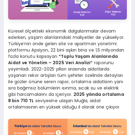
Küresel ölçekteki ekonomik dalgalanmalar devam
ederken, yaşam alanlarındaki maliyetler de yükseliyor.
Türkiye’nin önde gelen site ve apartman yönetimi
platformu Apsiyon, 22 bini aşkın bina ve 1,5 milyondan
fazla konutu kapsayan
“
Toplu Yaşam Alanları
nda
Aidat ve
Y
ö
netim – 2025 Veri Analizi”
raporunu
yayımladı. 2022–2025 yılları arasında aidatlarda
yaşanan rekor artışları tüm şehirler özelinde detayları
ile gözler önüne seren rapor, ortalama aidatların yanı
sıra bağımsız bölümlerin ısınma, sıcak su ve elektrik
gibi harcamalarını da içeriyor.
2025 yılında ortalama
8 bin 710 TL
seviyesine ulaşan Muğla, aidat
ortalamasının en yüksek olduğu il olarak öne çıkıyor.