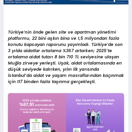
Türkiye
’
nin
ö
nde gelen site ve apartman y
ö
netimi
platformu, 22 bini aşkın
bina ve 1,5 milyondan fazla
konutu kapsayan raporunu yayımladı. Türkiye
’
de
son
3 yılda aidatlar ortalama %367 artarken; 2025
’
te
ortalama aidat tutarı 8 bin
710 TL seviyesine ulaşan
Muğla zirveye yerleş
ti. U
şak, aidat ortalaması
nda en
düşük seviyede kalırken, yılın ilk yarısında
İstanbul
’
da aidat ve yaşam
masraflarından kaçınmak
için 117 binden fazla taşınma gerçekleş
ti.