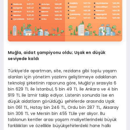
Muğ
la, aidat
şampiyonu oldu; Uş
ak en d
üşük
seviyede kaldı
Türkiye’de apartman, site, rezidans gibi toplu yaşam
alanları için yönetim yazılımı geliştirmeye odaklanan
teknoloji şirketinin raporuna göre, Muğla’yı sırasıyla 6
bin 629 TL ile İstanbul, 5 bin 49 TL ile Ankara ve 4 bin
919 TL ile İzmir takip ediyor. Listenin sonunda ise en
düşük aidatların görüldüğü şehirlerde arasında Uşak
bin 061 TL, Hatay bin 246 TL, Ordu bin 287 TL, Aksaray
bin 306 TL ve Mersin bin 455 TLile yer alıyor. Bu
tablonun kentler arası yaşam maliyetlerindeki büyük
farklılıkları ve özellikle büyükşehirlerdeki hane halkı