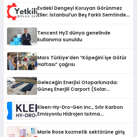
Evdeki Dengeyi Koruyan Görünmez
Eller: İstanbul’un Beş Farklı Semtinde
Teknik Servis Gerçeği
Tencent Hy3 dünya genelinde
kullanıma sunuldu
Mars Türkiye’den “Köpeğini İşe Götür
Haftası” çağrısı
Geleceğin Enerjisi Otoparkınızda:
Güneş Enerjili Carport (Solar
Otopark) Nedir?
Kleen-Hy-Dro-Gen Inc., Sıfır Karbon
Emisyonlu Hidrojen Isıtma
Teknolojisinde ISO ve TSSA
Düzenleyici Onaylarını Aldı
Marie Rose kozmetik sektörüne giriş