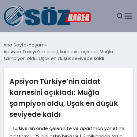
GÜNDEM
Ana Sayfa
Yaşam
Apsiyon Türkiye’nin aidat karnesini açıkladı: Muğla
SPOR
şampiyon oldu, Uşak en düşük seviyede kaldı
MAGAZIN
Apsiyon Türkiye’nin aidat
EKONOMI
karnesini açıkladı: Muğla
şampiyon oldu, Uşak en düşük
EĞITIM
seviyede kaldı
SAĞLIK
Türkiye’nin önde gelen site ve apartman yönetimi
DÜNYA
platformu, 22 bini aşkın bina ve 1,5 milyondan fazla