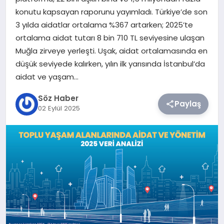
konutu kapsayan raporunu yayımladı. Türkiye’de son
TEKNOLOJI
3 yılda aidatlar ortalama %367 artarken; 2025’te
ortalama aidat tutarı 8 bin 710 TL seviyesine ulaşan
SIYASET
Muğla zirveye yerleşti. Uşak, aidat ortalamasında en
düşük seviyede kalırken, yılın ilk yarısında İstanbul’da
YAŞAM
aidat ve yaşam…
Söz Haber
Paylaş
02 Eylül 2025