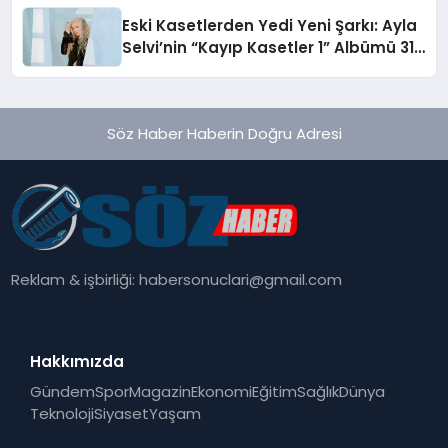
hedefliyor
Eski Kasetlerden Yedi Yeni Şarkı: Ayla
Selvi’nin “Kayıp Kasetler 1” Albümü 31
Temmuz’da Çıktı
Söz Haber Haberin Doğru Adresi
Reklam & işbirliği:
habersonuclari@gmail.com
Hakkımızda
Gündem
Spor
Magazin
Ekonomi
Eğitim
Sağlık
Dünya
Teknoloji
Siyaset
Yaşam