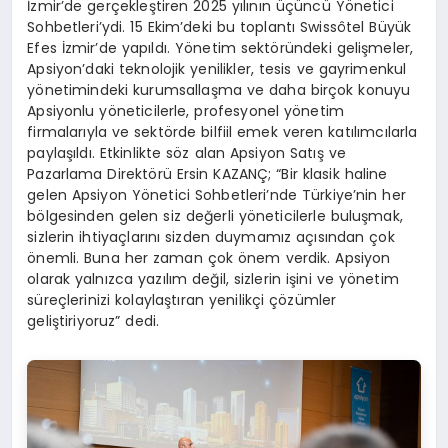
İzmir’de gerçekleştiren 2025 yılının üçüncü Yönetici
Sohbetleri’ydi. 15 Ekim’deki bu toplantı Swissôtel Büyük
Efes İzmir’de yapıldı. Yönetim sektöründeki gelişmeler,
Apsiyon’daki teknolojik yenilikler, tesis ve gayrimenkul
yönetimindeki kurumsallaşma ve daha birçok konuyu
Apsiyonlu yöneticilerle, profesyonel yönetim
firmalarıyla ve sektörde bilfiil emek veren katılımcılarla
paylaşıldı. Etkinlikte söz alan Apsiyon Satış ve
Pazarlama Direktörü Ersin KAZANÇ; “Bir klasik haline
gelen Apsiyon Yönetici Sohbetleri’nde Türkiye’nin her
bölgesinden gelen siz değerli yöneticilerle buluşmak,
sizlerin ihtiyaçlarını sizden duymamız açısından çok
önemli. Buna her zaman çok önem verdik. Apsiyon
olarak yalnızca yazılım değil, sizlerin işini ve yönetim
süreçlerinizi kolaylaştıran yenilikçi çözümler
geliştiriyoruz” dedi.