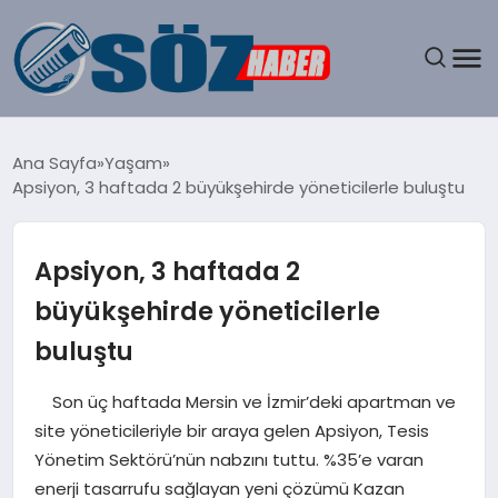
GÜNDEM
Ana Sayfa
Yaşam
Apsiyon, 3 haftada 2 büyükşehirde yöneticilerle buluştu
SPOR
MAGAZIN
Apsiyon, 3 haftada 2
büyükşehirde yöneticilerle
EKONOMI
buluştu
EĞITIM
Son üç haftada Mersin ve İzmir’deki apartman ve
site yöneticileriyle bir araya gelen Apsiyon, Tesis
SAĞLIK
Yönetim Sektörü’nün nabzını tuttu. %35’e varan
enerji tasarrufu sağlayan yeni çözümü Kazan
DÜNYA