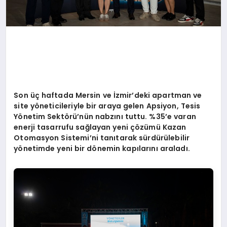
Son üç haftada Mersin ve İzmir
’
deki apartman ve
site y
ö
neticileriyle bir araya gelen Apsiyon, Tesis
Y
ö
netim
Sekt
ö
rü’nün nabzını tuttu. %35
’
e varan
enerji tasarrufu sağlayan yeni çözümü Kazan
Otomasyon Sistemi’ni tanıtarak
sürdürülebilir
y
ö
netimde yeni bir d
ö
nemin kapılarını araladı.