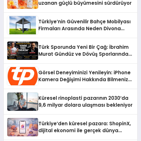
uzanan güçlü büyümesini sürdürüyor
Türkiye’nin Güvenilir Bahçe Mobilyası
Firmaları Arasında Neden Divona
Home Tercih Ediliyor?
Türk Sporunda Yeni Bir Çağ: İbrahim
Murat Gündüz ve Dövüş Sporlarında
Radikal Devrim
Görsel Deneyiminizi Yenileyin: iPhone
Kamera Değişimi Hakkında Bilmeniz
Gerekenler
Küresel rinoplasti pazarının 2030’da
9,6 milyar dolara ulaşması bekleniyor
Türkiye’den küresel pazara: ShopinX,
dijital ekonomi ile gerçek dünya
alışverişini bir araya getirmeyi