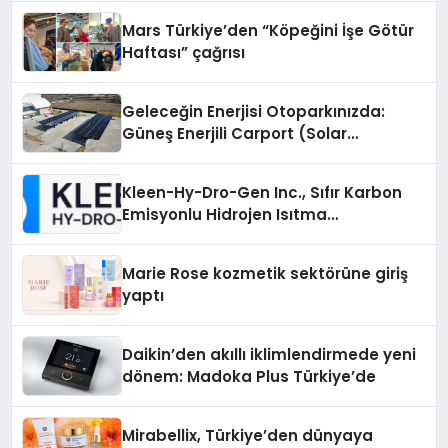
Mars Türkiye’den “Köpeğini İşe Götür
Haftası” çağrısı
Geleceğin Enerjisi Otoparkınızda:
Güneş Enerjili Carport (Solar
Otopark) Nedir?
Kleen-Hy-Dro-Gen Inc., Sıfır Karbon
Emisyonlu Hidrojen Isıtma
Teknolojisinde ISO ve TSSA
Düzenleyici Onaylarını Aldı
Marie Rose kozmetik sektörüne giriş
yaptı
Daikin’den akıllı iklimlendirmede yeni
dönem: Madoka Plus Türkiye’de
Mirabellix, Türkiye’den dünyaya