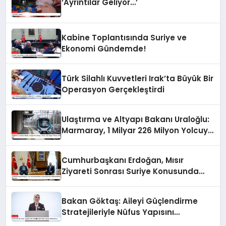
‘Ayrıntılar Geliyor…’
Kabine Toplantısında Suriye ve
Ekonomi Gündemde!
Türk Silahlı Kuvvetleri Irak’ta Büyük Bir
Operasyon Gerçekleştirdi
Ulaştırma ve Altyapı Bakanı Uraloğlu:
Marmaray, 1 Milyar 226 Milyon Yolcuya
Hizmet Etti
Cumhurbaşkanı Erdoğan, Mısır
Ziyareti Sonrası Suriye Konusunda
Açıklamalarda Bulundu
Bakan Göktaş: Aileyi Güçlendirme
Stratejileriyle Nüfus Yapısını
Destekliyoruz