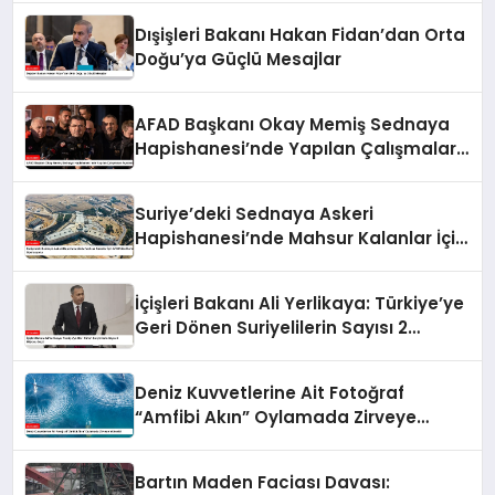
Dışişleri Bakanı Hakan Fidan’dan Orta
Doğu’ya Güçlü Mesajlar
AFAD Başkanı Okay Memiş Sednaya
Hapishanesi’nde Yapılan Çalışmaları
Açıkladı
Suriye’deki Sednaya Askeri
Hapishanesi’nde Mahsur Kalanlar İçin
AFAD’dan Kurtarma Operasyonu
İçişleri Bakanı Ali Yerlikaya: Türkiye’ye
Geri Dönen Suriyelilerin Sayısı 2
Milyonu Geçti
Deniz Kuvvetlerine Ait Fotoğraf
“Amfibi Akın” Oylamada Zirveye
Yükseldi
Bartın Maden Faciası Davası: