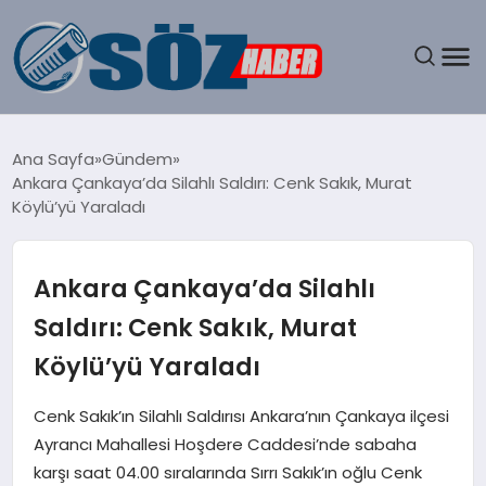
GÜNDEM
Ana Sayfa
Gündem
Ankara Çankaya’da Silahlı Saldırı: Cenk Sakık, Murat
SPOR
Köylü’yü Yaraladı
MAGAZIN
Ankara Çankaya’da Silahlı
EKONOMI
Saldırı: Cenk Sakık, Murat
Köylü’yü Yaraladı
EĞITIM
Cenk Sakık’ın Silahlı Saldırısı Ankara’nın Çankaya ilçesi
SAĞLIK
Ayrancı Mahallesi Hoşdere Caddesi’nde sabaha
karşı saat 04.00 sıralarında Sırrı Sakık’ın oğlu Cenk
DÜNYA