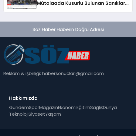
Mütalaada Kusurlu Bulunan Sanıklar
İçin Talep Edilen Hapis Cezaları
Söz Haber Haberin Doğru Adresi
Reklam & işbirliği:
habersonuclari@gmail.com
Hakkımızda
Gündem
Spor
Magazin
Ekonomi
Eğitim
Sağlık
Dünya
Teknoloji
Siyaset
Yaşam