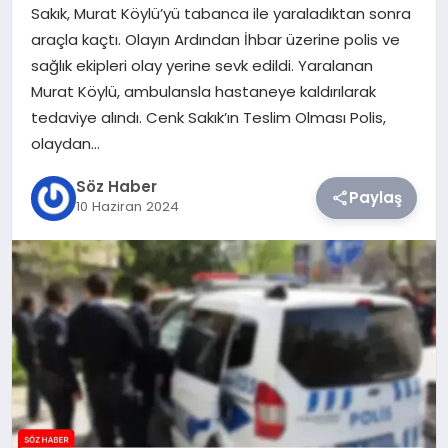
Sakık, Murat Köylü’yü tabanca ile yaraladıktan sonra
araçla kaçtı. Olayın Ardından İhbar üzerine polis ve
TEKNOLOJI
sağlık ekipleri olay yerine sevk edildi. Yaralanan
Murat Köylü, ambulansla hastaneye kaldırılarak
SIYASET
tedaviye alındı. Cenk Sakık’ın Teslim Olması Polis,
olaydan…
YAŞAM
Söz Haber
Paylaş
10 Haziran 2024