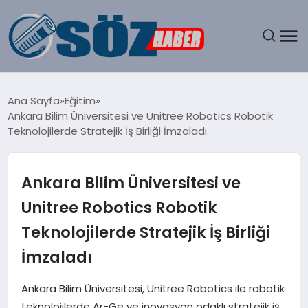
GÜNDEM
Ana Sayfa
Eğitim
Ankara Bilim Üniversitesi ve Unitree Robotics Robotik
SPOR
Teknolojilerde Stratejik İş Birliği İmzaladı
MAGAZIN
Ankara Bilim Üniversitesi ve
EKONOMI
Unitree Robotics Robotik
Teknolojilerde Stratejik İş Birliği
EĞITIM
İmzaladı
SAĞLIK
Ankara Bilim Üniversitesi, Unitree Robotics ile robotik
DÜNYA
teknolojilerde Ar-Ge ve inovasyon odaklı stratejik iş