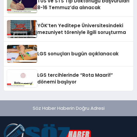
TUS ve STS Tıp Doktorluğu başvuruları
8-16 Temmuz’da alınacak
YÖK’ten Yeditepe Üniversitesindeki
mezuniyet töreniyle ilgili soruşturma
LGS sonuçları bugün açıklanacak
LGS tercihlerinde “Rota Maarif”
dönemi başlıyor
Söz Haber Haberin Doğru Adresi