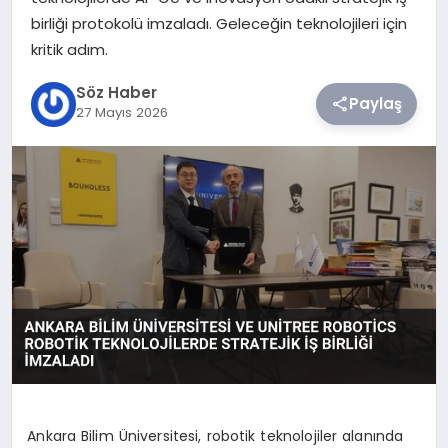
birliği protokolü imzaladı. Geleceğin teknolojileri için
TEKNOLOJI
kritik adım.
Söz Haber
SIYASET
Paylaş
27 Mayıs 2026
YAŞAM
Ankara Bilim Üniversitesi, robotik teknolojiler alanında