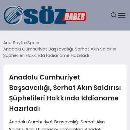
GÜNDEM
Ana Sayfa
Spor
Anadolu Cumhuriyet Başsavcılığı, Serhat Akın Saldırısı
SPOR
Şüphelileri Hakkında İddianame Hazırladı
MAGAZIN
Anadolu Cumhuriyet
EKONOMI
Başsavcılığı, Serhat Akın Saldırısı
Şüphelileri Hakkında İddianame
EĞITIM
Hazırladı
SAĞLIK
Anadolu Cumhuriyet Başsavcılığı, Serhat Akın
DÜNYA
Saldırısı Soruşturmasını Tamamladı Anadolu