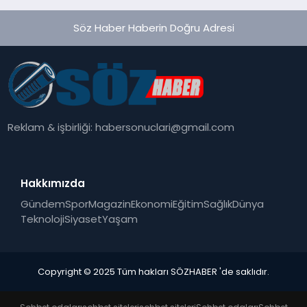
Söz Haber Haberin Doğru Adresi
Reklam & işbirliği:
habersonuclari@gmail.com
Hakkımızda
Gündem
Spor
Magazin
Ekonomi
Eğitim
Sağlık
Dünya
Teknoloji
Siyaset
Yaşam
Copyright © 2025 Tüm hakları SÖZHABER 'de saklıdır.