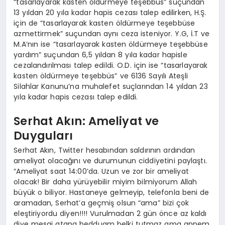
“tasarlayarak kasten öldürmeye teşebbüs” suçundan
13 yıldan 20 yıla kadar hapis cezası talep edilirken, H.Ş.
için de “tasarlayarak kasten öldürmeye teşebbüse
azmettirmek” suçundan aynı ceza isteniyor. Y.G, İ.T ve
M.A’nın ise “tasarlayarak kasten öldürmeye teşebbüse
yardım” suçundan 6,5 yıldan 8 yıla kadar hapisle
cezalandırılması talep edildi. O.D. için ise “tasarlayarak
kasten öldürmeye teşebbüs” ve 6136 Sayılı Ateşli
Silahlar Kanunu’na muhalefet suçlarından 14 yıldan 23
yıla kadar hapis cezası talep edildi.
Serhat Akın: Ameliyat ve
Duyguları
Serhat Akın, Twitter hesabından saldırının ardından
ameliyat olacağını ve durumunun ciddiyetini paylaştı.
“Ameliyat saat 14:00’da. Uzun ve zor bir ameliyat
olacak! Bir daha yürüyebilir miyim bilmiyorum Allah
büyük o biliyor. Hastaneye gelmeyip, telefonla beni de
aramadan, Serhat’a geçmiş olsun “ama” bizi çok
eleştiriyordu diyen!!!! Vurulmadan 2 gün önce az kaldı
diye mesaj atana bedduam belki tutmaz ama annem