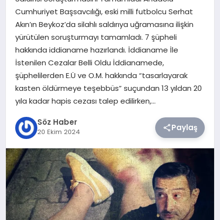
Cumhuriyet Başsavcılığı, eski milli futbolcu Serhat
TEKNOLOJI
Akın’ın Beykoz’da silahlı saldırıya uğramasına ilişkin
yürütülen soruşturmayı tamamladı. 7 şüpheli
SIYASET
hakkında iddianame hazırlandı. İddianame İle
İstenilen Cezalar Belli Oldu İddianamede,
YAŞAM
şüphelilerden E.Ü ve O.M. hakkında “tasarlayarak
kasten öldürmeye teşebbüs” suçundan 13 yıldan 20
yıla kadar hapis cezası talep edilirken,…
Söz Haber
Paylaş
20 Ekim 2024