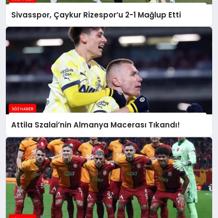
Sivasspor, Çaykur Rizespor’u 2-1 Mağlup Etti
Attila Szalai’nin Almanya Macerası Tıkandı!