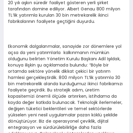
20 yılı aşkın süredir faaliyet gösteren yerli şirket
tarafından domine ediliyor. Albert Genau 800 milyon
TL’lik yatırımla kurulan 30 bin metrekarelik ikinci
fabrikalarının faaliyete geçtiğini duyurdu.
Ekonomik dalgalanmalar, sanayide zor dönemlere yol
açsa da yeni yatırımlarla kalkınmanın mümkün
olduğunu belirten Yönetim Kurulu Başkanı Adil Işıldak,
konuya ilişkin şu açıklamada bulundu: “Böyle bir
ortamda sektöre yönelik dikkat çekici bir yatırım
hamlesi gerçekleştirdik. 800 milyon TL’lik yatırımla 30
bin metrekarelik alanda kurduğumuz ikinci fabrikamızı
faaliyete geçirdik. Bu stratejik adım, üretim
kapasitemizi önemli ölçüde artırırken, istihdama da
kayda değer katkıda bulunacak. Teknolojik ilerlemeler,
değişen tüketici beklentileri ve temel sektörlerde
yükselen yeni nesil uygulamalar pazarı köklü şekilde
dönüştürüyor. Biz de operasyonel çeviklik, dijital
entegrasyon ve sürdürülebilirliğe daha fazla