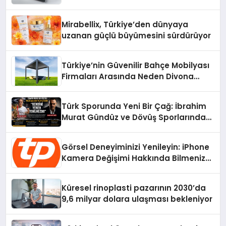
Mirabellix, Türkiye’den dünyaya
uzanan güçlü büyümesini sürdürüyor
Türkiye’nin Güvenilir Bahçe Mobilyası
Firmaları Arasında Neden Divona
Home Tercih Ediliyor?
Türk Sporunda Yeni Bir Çağ: İbrahim
Murat Gündüz ve Dövüş Sporlarında
Radikal Devrim
Görsel Deneyiminizi Yenileyin: iPhone
Kamera Değişimi Hakkında Bilmeniz
Gerekenler
Küresel rinoplasti pazarının 2030’da
9,6 milyar dolara ulaşması bekleniyor