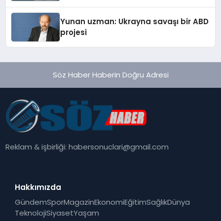
Yunan uzman: Ukrayna savaşı bir ABD
projesi
Söz Haber Haberin Doğru Adresi
Reklam & işbirliği:
habersonuclari@gmail.com
Hakkımızda
Gündem
Spor
Magazin
Ekonomi
Eğitim
Sağlık
Dünya
Teknoloji
Siyaset
Yaşam