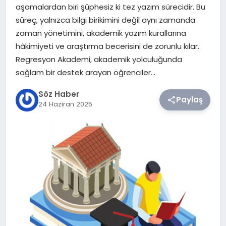
aşamalardan biri şüphesiz ki tez yazım sürecidir. Bu
süreç, yalnızca bilgi birikimini değil aynı zamanda
TEKNOLOJI
zaman yönetimini, akademik yazım kurallarına
hâkimiyeti ve araştırma becerisini de zorunlu kılar.
SIYASET
Regresyon Akademi, akademik yolculuğunda
sağlam bir destek arayan öğrenciler…
YAŞAM
Söz Haber
Paylaş
24 Haziran 2025