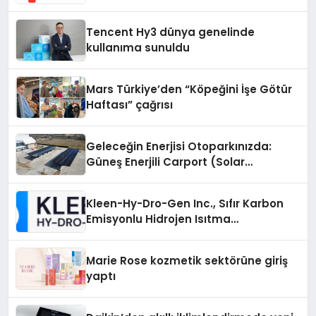
Teknik Servis Gerçeği
Tencent Hy3 dünya genelinde
kullanıma sunuldu
Mars Türkiye’den “Köpeğini İşe Götür
Haftası” çağrısı
Geleceğin Enerjisi Otoparkınızda:
Güneş Enerjili Carport (Solar
Otopark) Nedir?
Kleen-Hy-Dro-Gen Inc., Sıfır Karbon
Emisyonlu Hidrojen Isıtma
Teknolojisinde ISO ve TSSA
Düzenleyici Onaylarını Aldı
Marie Rose kozmetik sektörüne giriş
yaptı