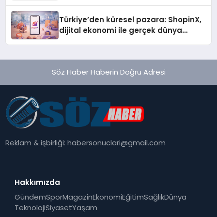
Türkiye’den küresel pazara: ShopinX,
dijital ekonomi ile gerçek dünya
alışverişini bir araya getirmeyi
hedefliyor
Söz Haber Haberin Doğru Adresi
Reklam & işbirliği:
habersonuclari@gmail.com
Hakkımızda
Gündem
Spor
Magazin
Ekonomi
Eğitim
Sağlık
Dünya
Teknoloji
Siyaset
Yaşam