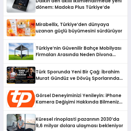
Daikin’den akıllı iklimlendirmede yeni
dönem: Madoka Plus Türkiye’de
Mirabellix, Türkiye’den dünyaya
uzanan güçlü büyümesini sürdürüyor
Türkiye’nin Güvenilir Bahçe Mobilyası
Firmaları Arasında Neden Divona
Home Tercih Ediliyor?
Türk Sporunda Yeni Bir Çağ: İbrahim
Murat Gündüz ve Dövüş Sporlarında
Radikal Devrim
Görsel Deneyiminizi Yenileyin: iPhone
Kamera Değişimi Hakkında Bilmeniz
Gerekenler
Küresel rinoplasti pazarının 2030’da
9,6 milyar dolara ulaşması bekleniyor