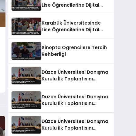
Lise Öğrencilerine Dijital
Üretim ve Yapay Zeka
Eğitimi Veriliyor
Karabük Üniversitesinde
Lise Öğrencilerine Dijital
Üretim ve Yapay Zeka
Eğitimi Veriliyor
Sinopta Ogrencilere Tercih
Rehberligi
Düzce Üniversitesi Danışma
Kurulu İlk Toplantısını
Tamamladı
Düzce Üniversitesi Danışma
Kurulu İlk Toplantısını
Yaparak Üniversite-Sanayi
İş Birliğini Gündeme Aldı
Düzce Üniversitesi Danışma
Kurulu İlk Toplantısını
Tamamladı