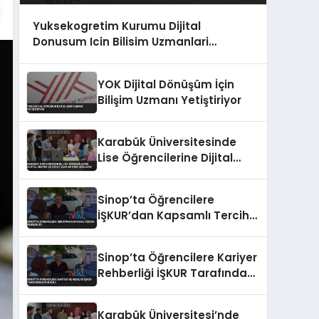
Yuksekogretim Kurumu Dijital
Donusum Icin Bilisim Uzmanlari
Yetistiriyor
YOK Dijital Dönüşüm İçin
Bilişim Uzmanı Yetiştiriyor
Karabük Üniversitesinde
Lise Öğrencilerine Dijital
Üretim ve Yapay Zeka
Eğitimi Veriliyor
Sinop’ta Öğrencilere
İŞKUR’dan Kapsamlı Tercih
Rehberliği
Sinop’ta Öğrencilere Kariyer
Rehberliği İŞKUR Tarafından
Sunuldu
Karabük Üniversitesi’nde