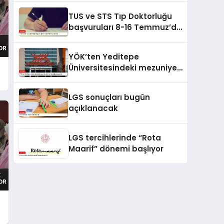
TUS ve STS Tıp Doktorluğu
başvuruları 8-16 Temmuz’da
alınacak
YÖK’ten Yeditepe
Üniversitesindeki mezuniyet
töreniyle ilgili soruşturma
LGS sonuçları bugün
açıklanacak
LGS tercihlerinde “Rota
Maarif” dönemi başlıyor