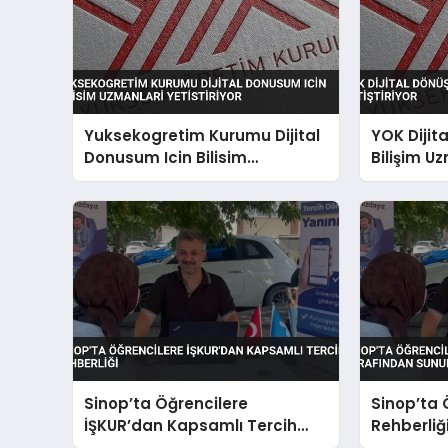
Yuksekogretim Kurumu Dijital
YOK Dijit
Donusum Icin Bilisim
Bilişim Uz
Uzmanlari Yetistiriyor
Sinop’ta Öğrencilere
Sinop’ta 
İŞKUR’dan Kapsamlı Tercih
Rehberliğ
Rehberliği
Sunuldu