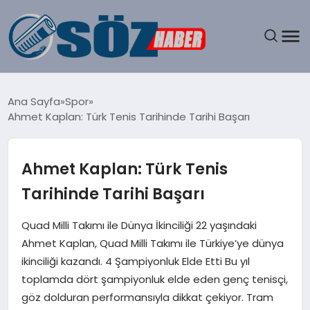
GÜNDEM
Ana Sayfa
Spor
Ahmet Kaplan: Türk Tenis Tarihinde Tarihi Başarı
SPOR
MAGAZIN
Ahmet Kaplan: Türk Tenis
Tarihinde Tarihi Başarı
EKONOMI
Quad Milli Takımı ile Dünya İkinciliği 22 yaşındaki
EĞITIM
Ahmet Kaplan, Quad Milli Takımı ile Türkiye’ye dünya
ikinciliği kazandı. 4 Şampiyonluk Elde Etti Bu yıl
SAĞLIK
toplamda dört şampiyonluk elde eden genç tenisçi,
göz dolduran performansıyla dikkat çekiyor. Tram
DÜNYA