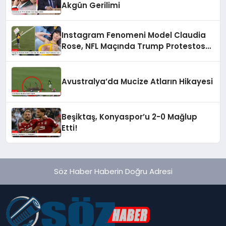
Akgün Gerilimi
Instagram Fenomeni Model Claudia
Rose, NFL Maçında Trump Protestosu
Yaptı
Avustralya’da Mucize Atların Hikayesi
Beşiktaş, Konyaspor’u 2-0 Mağlup
Etti!
Söz Haber Haberin Doğru Adresi