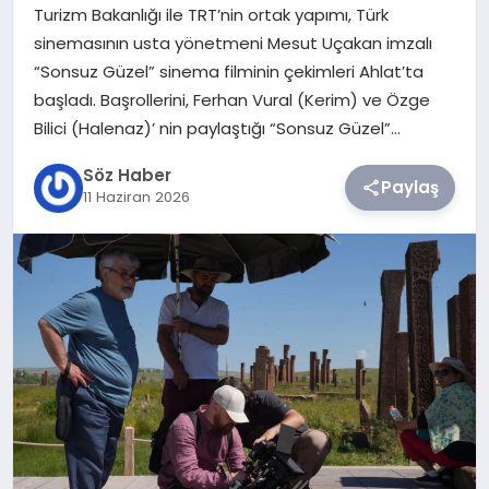
Turizm Bakanlığı ile TRT’nin ortak yapımı, Türk
sinemasının usta yönetmeni Mesut Uçakan imzalı
TEKNOLOJI
“Sonsuz Güzel” sinema filminin çekimleri Ahlat’ta
başladı. Başrollerini, Ferhan Vural (Kerim) ve Özge
SIYASET
Bilici (Halenaz)’ nin paylaştığı “Sonsuz Güzel”…
YAŞAM
Söz Haber
Paylaş
11 Haziran 2026