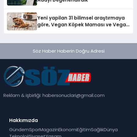
Yeni yapilan 31 bilimsel araştırmaya
göre, Vegan Köpek Maması ve Vegan
Kedi Mamasının İyi Sindirildiğini
Ortaya Koydu
Söz Haber Haberin Doğru Adresi
Reklam & işbirliği:
habersonuclari@gmail.com
Hakkımızda
Gündem
Spor
Magazin
Ekonomi
Eğitim
Sağlık
Dünya
Teknoloji
Siyaset
Yaşam