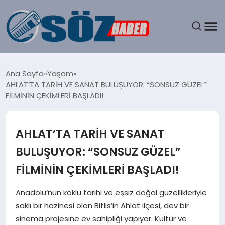
GÜNDEM
Ana Sayfa
Yaşam
AHLAT’TA TARİH VE SANAT BULUŞUYOR: “SONSUZ GÜZEL”
SPOR
FİLMİNİN ÇEKİMLERİ BAŞLADI!
MAGAZIN
AHLAT’TA TARİH VE SANAT
EKONOMI
BULUŞUYOR: “SONSUZ GÜZEL”
FİLMİNİN ÇEKİMLERİ BAŞLADI!
EĞITIM
Anadolu’nun köklü tarihi ve eşsiz doğal güzellikleriyle
SAĞLIK
saklı bir hazinesi olan Bitlis’in Ahlat ilçesi, dev bir
sinema projesine ev sahipliği yapıyor. Kültür ve
DÜNYA