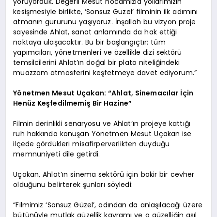
yoruyorduk. Değerli Mesut hocamızla yollarımızın
kesişmesiyle birlikte, ‘Sonsuz Güzel’ filminin ilk adımını
atmanın gururunu yaşıyoruz. İnşallah bu vizyon proje
sayesinde Ahlat, sanat anlamında da hak ettiği
noktaya ulaşacaktır. Bu bir başlangıçtır; tüm
yapımcıları, yönetmenleri ve özellikle dizi sektörü
temsilcilerini Ahlat’ın doğal bir plato niteliğindeki
muazzam atmosferini keşfetmeye davet ediyorum.”
Yönetmen Mesut Uçakan: “Ahlat, Sinemacılar İçin
Henüz Keşfedilmemiş Bir Hazine”
Filmin derinlikli senaryosu ve Ahlat’ın projeye kattığı
ruh hakkında konuşan Yönetmen Mesut Uçakan ise
ilçede gördükleri misafirperverlikten duyduğu
memnuniyeti dile getirdi.
Uçakan, Ahlat’ın sinema sektörü için bakir bir cevher
olduğunu belirterek şunları söyledi:
“Filmimiz ‘Sonsuz Güzel’, adından da anlaşılacağı üzere
bütünüyle mutlak güzellik kavramı ve o güzelliğin asıl