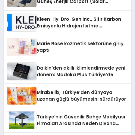
Güneş Enerjili Carport (Solar
Otopark) Nedir?
Kleen-Hy-Dro-Gen Inc., Sıfır Karbon
Emisyonlu Hidrojen Isıtma
Teknolojisinde ISO ve TSSA
Düzenleyici Onaylarını Aldı
Marie Rose kozmetik sektörüne giriş
yaptı
Daikin’den akıllı iklimlendirmede yeni
dönem: Madoka Plus Türkiye’de
Mirabellix, Türkiye’den dünyaya
uzanan güçlü büyümesini sürdürüyor
Türkiye’nin Güvenilir Bahçe Mobilyası
Firmaları Arasında Neden Divona
Home Tercih Ediliyor?