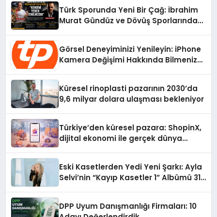
Türk Sporunda Yeni Bir Çağ: İbrahim
Murat Gündüz ve Dövüş Sporlarında
Radikal Devrim
Görsel Deneyiminizi Yenileyin: iPhone
Kamera Değişimi Hakkında Bilmeniz
Gerekenler
Küresel rinoplasti pazarının 2030’da
9,6 milyar dolara ulaşması bekleniyor
Türkiye’den küresel pazara: ShopinX,
dijital ekonomi ile gerçek dünya
alışverişini bir araya getirmeyi
hedefliyor
Eski Kasetlerden Yedi Yeni Şarkı: Ayla
Selvi’nin “Kayıp Kasetler 1” Albümü 31
Temmuz’da Çıktı
DPP Uyum Danışmanlığı Firmaları: 10
Adayı Değerlendirdik