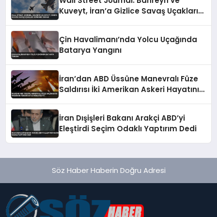
Wall Street Journal: Bahreyn ve
Kuveyt, İran’a Gizlice Savaş Uçakları
Gönderdi İddiası
Çin Havalimanı’nda Yolcu Uçağında
Batarya Yangını
İran’dan ABD Üssüne Manevralı Füze
Saldırısı İki Amerikan Askeri Hayatını
Kaybetti
İran Dışişleri Bakanı Arakçi ABD’yi
Eleştirdi Seçim Odaklı Yaptırım Dedi
Söz Haber Haberin Doğru Adresi