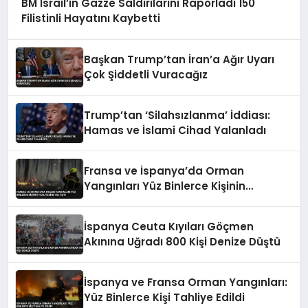
BM İsrail’in Gazze Saldırılarını Raporladı 150
Filistinli Hayatını Kaybetti
Başkan Trump’tan İran’a Ağır Uyarı
Çok Şiddetli Vuracağız
Trump’tan ‘Silahsızlanma’ İddiası:
Hamas ve İslami Cihad Yalanladı
Fransa ve İspanya’da Orman
Yangınları Yüz Binlerce Kişinin
Tahliyesine Yol Açtı
İspanya Ceuta Kıyıları Göçmen
Akınına Uğradı 800 Kişi Denize Düştü
İspanya ve Fransa Orman Yangınları:
Yüz Binlerce Kişi Tahliye Edildi