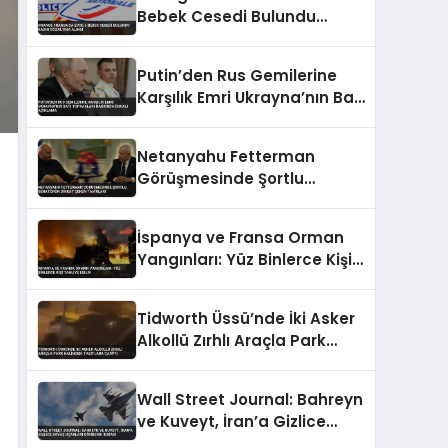
Bebek Cesedi Bulundu
Kadın Gözaltına Alındı
Putin’den Rus Gemilerine
Karşılık Emri Ukrayna’nın Batı
Toprakları Hakkında İddialı
Açıklama
Netanyahu Fetterman
Görüşmesinde Şortlu
Senatörün Dikkat Çeken
Tavırları
İspanya ve Fransa Orman
Yangınları: Yüz Binlerce Kişi
Tahliye Edildi
Tidworth Üssü’nde İki Asker
Alkollü Zırhlı Araçla Park
Halindeki Taşıtlara Çarptı
Wall Street Journal: Bahreyn
ve Kuveyt, İran’a Gizlice
Savaş Uçakları Gönderdi