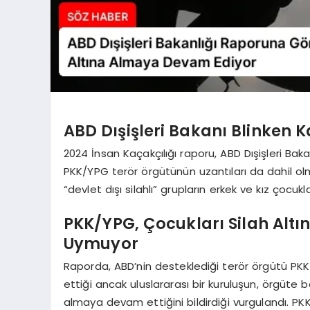
ABD Dışişleri Bakanı Blinken 
2024 İnsan Kaçakçılığı raporu, ABD Dışişleri Baka
PKK/YPG terör örgütünün uzantıları da dahil olma
“devlet dışı silahlı” grupların erkek ve kız çocukla
PKK/YPG, Çocukları Silah Altı
Uymuyor
Raporda, ABD’nin desteklediği terör örgütü PKK/
ettiği ancak uluslararası bir kuruluşun, örgüte ba
almaya devam ettiğini bildirdiği vurgulandı. PKK