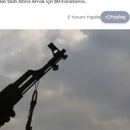
arı Silah Altına Almak İçin BM Kararlarına…
0 Yorum Yapıldı
Paylaş