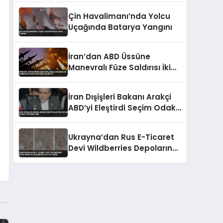
İddiası
Çin Havalimanı’nda Yolcu
Uçağında Batarya Yangını
İran’dan ABD Üssüne
Manevralı Füze Saldırısı İki
Amerikan Askeri Hayatını
Kaybetti
İran Dışişleri Bakanı Arakçi
ABD’yi Eleştirdi Seçim Odaklı
Yaptırım Dedi
Ukrayna’dan Rus E-Ticaret
Devi Wildberries Depolarına
İHA Saldırısı 8 Ölü 62 Yaralı