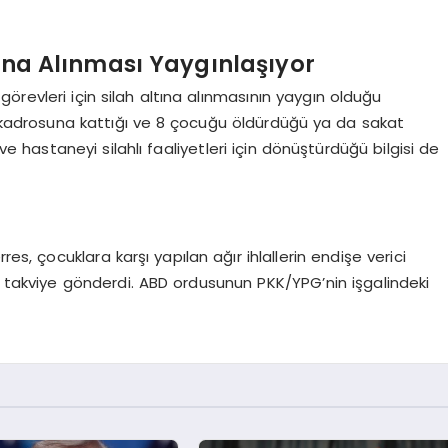
tına Alınması Yaygınlaşıyor
örevleri için silah altına alınmasının yaygın olduğu
la kadrosuna kattığı ve 8 çocuğu öldürdüğü ya da sakat
l ve hastaneyi silahlı faaliyetleri için dönüştürdüğü bilgisi de
es, çocuklara karşı yapılan ağır ihlallerin endişe verici
e takviye gönderdi. ABD ordusunun PKK/YPG’nin işgalindeki