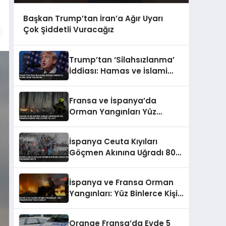
Başkan Trump’tan İran’a Ağır Uyarı
Çok Şiddetli Vuracağız
Trump’tan ‘Silahsızlanma’
İddiası: Hamas ve İslami
Cihad Yalanladı
Fransa ve İspanya’da
Orman Yangınları Yüz
Binlerce Kişinin Tahliyesine
Yol Açtı
İspanya Ceuta Kıyıları
Göçmen Akınına Uğradı 800
Kişi Denize Düştü
İspanya ve Fransa Orman
Yangınları: Yüz Binlerce Kişi
Tahliye Edildi
Orange Fransa’da Evde 5