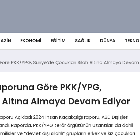
AZIN
EKONOMI
EĞITIM
SAĞLIK
DÜNYA
TEKNO
 Göre PKK/YPG, Suriye’de Çocukları Silah Altına Almaya Devam 
Raporuna Göre PKK/YPG,
ah Altına Almaya Devam Ediyor
aporu Açıkladı 2024 İnsan Kaçakçılığı raporu, ABD Dışişleri
landı. Raporda, PKK/YPG terör örgütünün uzantıları da dahil
lisler ve “devlet dışı silahlı” grupların erkek ve kız çocukları