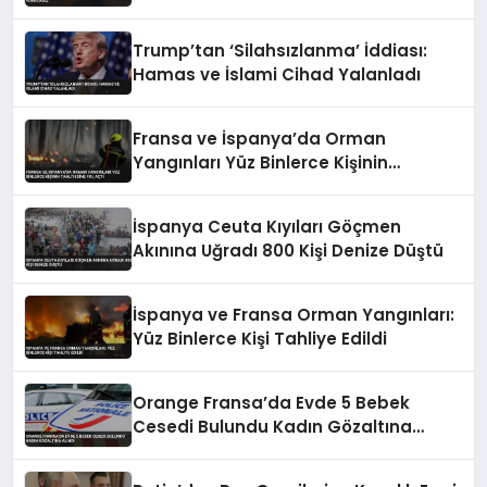
Trump’tan ‘Silahsızlanma’ İddiası:
Hamas ve İslami Cihad Yalanladı
Fransa ve İspanya’da Orman
Yangınları Yüz Binlerce Kişinin
Tahliyesine Yol Açtı
İspanya Ceuta Kıyıları Göçmen
Akınına Uğradı 800 Kişi Denize Düştü
İspanya ve Fransa Orman Yangınları:
Yüz Binlerce Kişi Tahliye Edildi
Orange Fransa’da Evde 5 Bebek
Cesedi Bulundu Kadın Gözaltına
Alındı