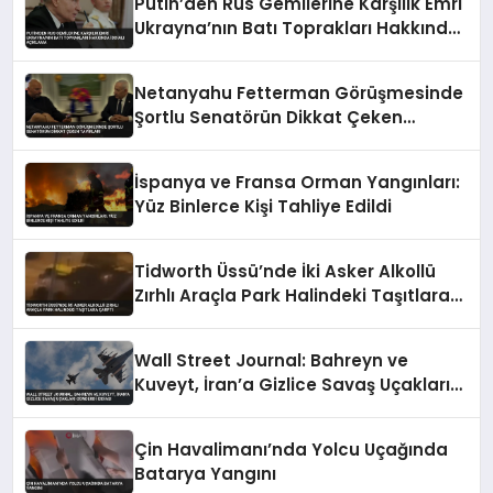
Putin’den Rus Gemilerine Karşılık Emri
Ukrayna’nın Batı Toprakları Hakkında
İddialı Açıklama
Netanyahu Fetterman Görüşmesinde
Şortlu Senatörün Dikkat Çeken
Tavırları
İspanya ve Fransa Orman Yangınları:
Yüz Binlerce Kişi Tahliye Edildi
Tidworth Üssü’nde İki Asker Alkollü
Zırhlı Araçla Park Halindeki Taşıtlara
Çarptı
Wall Street Journal: Bahreyn ve
Kuveyt, İran’a Gizlice Savaş Uçakları
Gönderdi İddiası
Çin Havalimanı’nda Yolcu Uçağında
Batarya Yangını