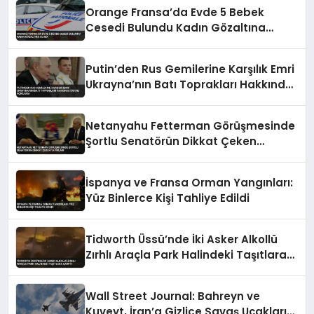
Orange Fransa’da Evde 5 Bebek
Cesedi Bulundu Kadın Gözaltına
Alındı
Putin’den Rus Gemilerine Karşılık Emri
Ukrayna’nın Batı Toprakları Hakkında
İddialı Açıklama
Netanyahu Fetterman Görüşmesinde
Şortlu Senatörün Dikkat Çeken
Tavırları
İspanya ve Fransa Orman Yangınları:
Yüz Binlerce Kişi Tahliye Edildi
Tidworth Üssü’nde İki Asker Alkollü
Zırhlı Araçla Park Halindeki Taşıtlara
Çarptı
Wall Street Journal: Bahreyn ve
Kuveyt, İran’a Gizlice Savaş Uçakları