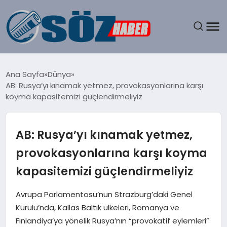
GÜNDEM
Ana Sayfa
Dünya
AB: Rusya’yı kınamak yetmez, provokasyonlarına karşı
SPOR
koyma kapasitemizi güçlendirmeliyiz
MAGAZIN
AB: Rusya’yı kınamak yetmez,
EKONOMI
provokasyonlarına karşı koyma
kapasitemizi güçlendirmeliyiz
EĞITIM
Avrupa Parlamentosu’nun Strazburg’daki Genel
SAĞLIK
Kurulu’nda, Kallas Baltık ülkeleri, Romanya ve
Finlandiya’ya yönelik Rusya’nın “provokatif eylemleri”
DÜNYA