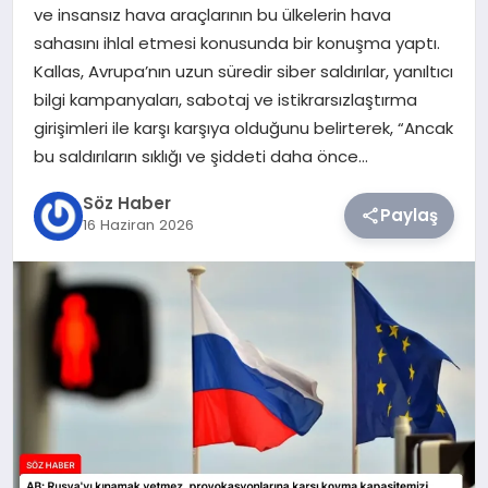
ve insansız hava araçlarının bu ülkelerin hava
sahasını ihlal etmesi konusunda bir konuşma yaptı.
TEKNOLOJI
Kallas, Avrupa’nın uzun süredir siber saldırılar, yanıltıcı
bilgi kampanyaları, sabotaj ve istikrarsızlaştırma
SIYASET
girişimleri ile karşı karşıya olduğunu belirterek, “Ancak
bu saldırıların sıklığı ve şiddeti daha önce…
YAŞAM
Söz Haber
Paylaş
16 Haziran 2026