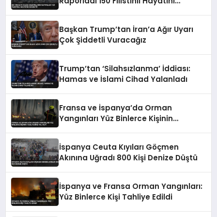
Raporladı 150 Filistinli Hayatını
Kaybetti
Başkan Trump’tan İran’a Ağır Uyarı
Çok Şiddetli Vuracağız
Trump’tan ‘Silahsızlanma’ İddiası:
Hamas ve İslami Cihad Yalanladı
Fransa ve İspanya’da Orman
Yangınları Yüz Binlerce Kişinin
Tahliyesine Yol Açtı
İspanya Ceuta Kıyıları Göçmen
Akınına Uğradı 800 Kişi Denize Düştü
İspanya ve Fransa Orman Yangınları:
Yüz Binlerce Kişi Tahliye Edildi