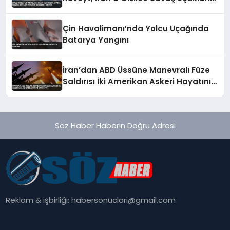
Gönderdi İddiası
Çin Havalimanı’nda Yolcu Uçağında
Batarya Yangını
İran’dan ABD Üssüne Manevralı Füze
Saldırısı İki Amerikan Askeri Hayatını
Kaybetti
Söz Haber Haberin Doğru Adresi
Reklam & işbirliği:
habersonuclari@gmail.com