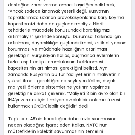
desteğine zarar verme amacı taşıdığını belirterek,
“Ancak sadece kınamak yeterli değil. Rusya’nın
topraklarımıza uzanan provokasyonlarına karşı koyma
kapasitemizi daha da güçlendirmeliyiz. Hibrit
tehditlerle mücadele konusundaki kararlılığımızı
artırmalıyız” şeklinde konuştu. Durumsal farkındalığın
artırılması, dayanıklılığın güçlendirilmesi, kritik altyapının
korunması ve müdahale hazırlığının artırılması
gerektiğini vurgulayan Kallas, düşmanca eylemlerin
hızla tespit edilip sorumlularının belirlenmesi
kapasitesinin artırılması gerektiğini belirtti. Aynı
zamanda Rusya’nın bu tür faaliyetlerinin maliyetinin
yükseltilmesi gerektiğini de söyleyen Kallas, düşük
maliyetli önleme sistemlerine yatırım yapılması
gerektiğine dikkat çekerek, “Maliyeti 3 bin avro olan bir
İHA’yı vurmak için 1 milyon avroluk bir önleme füzesi
kullanmak sürdürülebilir değildir” dedi.
Tepkilerin AB’nin kararlılığını daha fazla sınamasına
neden olacağına işaret eden Kallas, NATO’nun
müttefiklerin kolektif savunmasının temelini