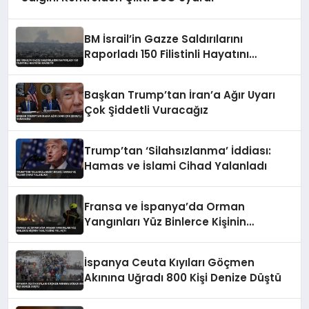
BM İsrail’in Gazze Saldırılarını
Raporladı 150 Filistinli Hayatını
Kaybetti
Başkan Trump’tan İran’a Ağır Uyarı
Çok Şiddetli Vuracağız
Trump’tan ‘Silahsızlanma’ İddiası:
Hamas ve İslami Cihad Yalanladı
Fransa ve İspanya’da Orman
Yangınları Yüz Binlerce Kişinin
Tahliyesine Yol Açtı
İspanya Ceuta Kıyıları Göçmen
Akınına Uğradı 800 Kişi Denize Düştü