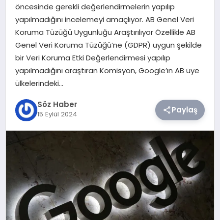
öncesinde gerekli değerlendirmelerin yapılıp
yapılmadığını incelemeyi amaçlıyor. AB Genel Veri
TEKNOLOJI
Koruma Tüzüğü Uygunluğu Araştırılıyor Özellikle AB
Genel Veri Koruma Tüzüğü’ne (GDPR) uygun şekilde
SIYASET
bir Veri Koruma Etki Değerlendirmesi yapılıp
yapılmadığını araştıran Komisyon, Google’ın AB üye
YAŞAM
ülkelerindeki…
Söz Haber
Paylaş
15 Eylül 2024