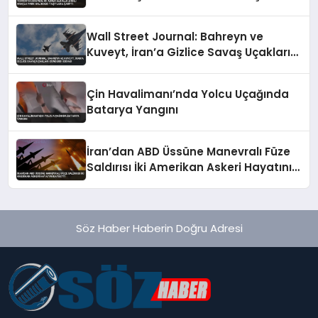
Çarptı
Wall Street Journal: Bahreyn ve
Kuveyt, İran’a Gizlice Savaş Uçakları
Gönderdi İddiası
Çin Havalimanı’nda Yolcu Uçağında
Batarya Yangını
İran’dan ABD Üssüne Manevralı Füze
Saldırısı İki Amerikan Askeri Hayatını
Kaybetti
Söz Haber Haberin Doğru Adresi