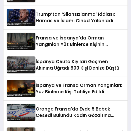
Trump’tan ‘Silahsızlanma’ İddiası:
Hamas ve İslami Cihad Yalanladı
Fransa ve İspanya’da Orman
Yangınları Yüz Binlerce Kişinin
Tahliyesine Yol Açtı
İspanya Ceuta Kıyıları Göçmen
Akınına Uğradı 800 Kişi Denize Düştü
İspanya ve Fransa Orman Yangınları:
Yüz Binlerce Kişi Tahliye Edildi
Orange Fransa’da Evde 5 Bebek
Cesedi Bulundu Kadın Gözaltına
Alındı