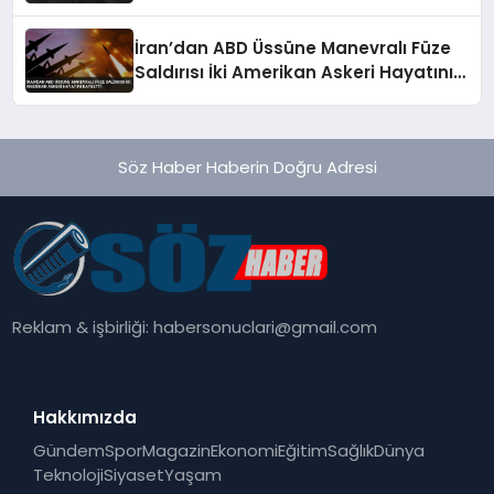
İran’dan ABD Üssüne Manevralı Füze
Saldırısı İki Amerikan Askeri Hayatını
Kaybetti
Söz Haber Haberin Doğru Adresi
Reklam & işbirliği:
habersonuclari@gmail.com
Hakkımızda
Gündem
Spor
Magazin
Ekonomi
Eğitim
Sağlık
Dünya
Teknoloji
Siyaset
Yaşam