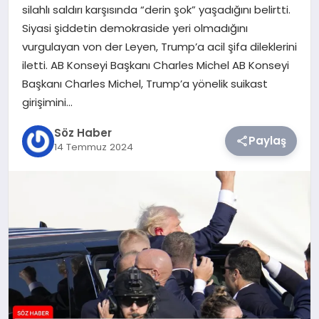
silahlı saldırı karşısında “derin şok” yaşadığını belirtti.
Siyasi şiddetin demokraside yeri olmadığını
TEKNOLOJI
vurgulayan von der Leyen, Trump’a acil şifa dileklerini
iletti. AB Konseyi Başkanı Charles Michel AB Konseyi
SIYASET
Başkanı Charles Michel, Trump’a yönelik suikast
girişimini…
YAŞAM
Söz Haber
Paylaş
14 Temmuz 2024