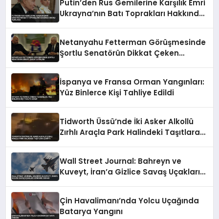
Putin’den Rus Gemilerine Karşılık Emri
Ukrayna’nın Batı Toprakları Hakkında
İddialı Açıklama
Netanyahu Fetterman Görüşmesinde
Şortlu Senatörün Dikkat Çeken
Tavırları
İspanya ve Fransa Orman Yangınları:
Yüz Binlerce Kişi Tahliye Edildi
Tidworth Üssü’nde İki Asker Alkollü
Zırhlı Araçla Park Halindeki Taşıtlara
Çarptı
Wall Street Journal: Bahreyn ve
Kuveyt, İran’a Gizlice Savaş Uçakları
Gönderdi İddiası
Çin Havalimanı’nda Yolcu Uçağında
Batarya Yangını