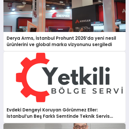
Derya Arms, İstanbul Prohunt 2026’da yeni nesil
ürünlerini ve global marka vizyonunu sergiledi
Evdeki Dengeyi Koruyan Görünmez Eller:
İstanbul’un Beş Farklı Semtinde Teknik Servis
Gerçeği