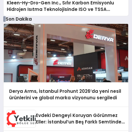
Kleen-Hy-Dro-Gen Inc., Sıfır Karbon Emisyonlu
Hidrojen Isıtma Teknolojisinde ISO ve TSSA
Düzenleyici Onaylarını Aldı
Son Dakika
Derya Arms, İstanbul Prohunt 2026’da yeni nesil
ürünlerini ve global marka vizyonunu sergiledi
Evdeki Dengeyi Koruyan Görünmez
Eller: İstanbul’un Beş Farklı Semtinde
Teknik Servis Gerçeği