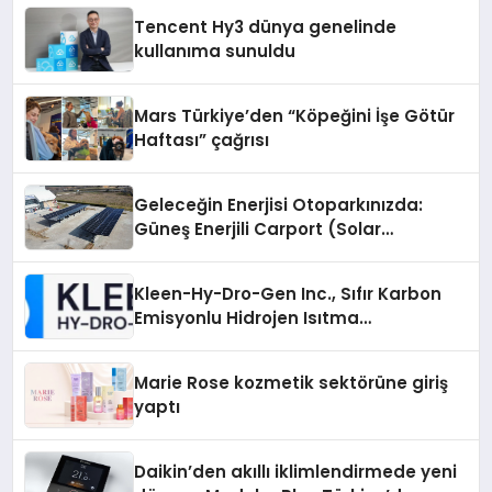
Tencent Hy3 dünya genelinde
kullanıma sunuldu
Mars Türkiye’den “Köpeğini İşe Götür
Haftası” çağrısı
Geleceğin Enerjisi Otoparkınızda:
Güneş Enerjili Carport (Solar
Otopark) Nedir?
Kleen-Hy-Dro-Gen Inc., Sıfır Karbon
Emisyonlu Hidrojen Isıtma
Teknolojisinde ISO ve TSSA
Düzenleyici Onaylarını Aldı
Marie Rose kozmetik sektörüne giriş
yaptı
Daikin’den akıllı iklimlendirmede yeni