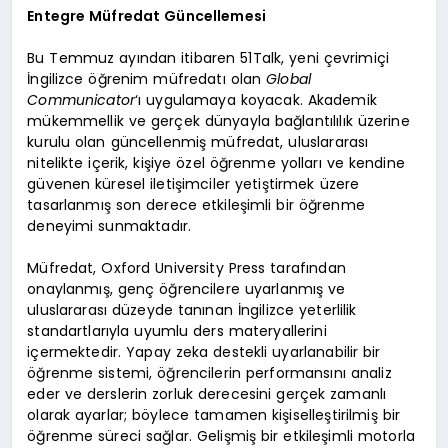
Entegre Müfredat Güncellemesi
Bu Temmuz ayından itibaren 51Talk, yeni çevrimiçi
İngilizce öğrenim müfredatı olan
Global
Communicator
‘ı uygulamaya koyacak. Akademik
mükemmellik ve gerçek dünyayla bağlantılılık üzerine
kurulu olan güncellenmiş müfredat, uluslararası
nitelikte içerik, kişiye özel öğrenme yolları ve kendine
güvenen küresel iletişimciler yetiştirmek üzere
tasarlanmış son derece etkileşimli bir öğrenme
deneyimi sunmaktadır.
Müfredat, Oxford University Press tarafından
onaylanmış, genç öğrencilere uyarlanmış ve
uluslararası düzeyde tanınan İngilizce yeterlilik
standartlarıyla uyumlu ders materyallerini
içermektedir. Yapay zeka destekli uyarlanabilir bir
öğrenme sistemi, öğrencilerin performansını analiz
eder ve derslerin zorluk derecesini gerçek zamanlı
olarak ayarlar; böylece tamamen kişiselleştirilmiş bir
öğrenme süreci sağlar. Gelişmiş bir etkileşimli motorla