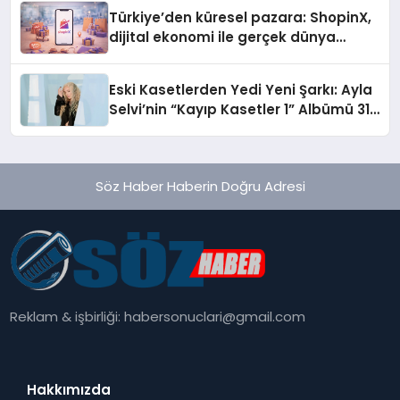
Türkiye’den küresel pazara: ShopinX,
dijital ekonomi ile gerçek dünya
alışverişini bir araya getirmeyi
hedefliyor
Eski Kasetlerden Yedi Yeni Şarkı: Ayla
Selvi’nin “Kayıp Kasetler 1” Albümü 31
Temmuz’da Çıktı
Söz Haber Haberin Doğru Adresi
Reklam & işbirliği:
habersonuclari@gmail.com
Hakkımızda