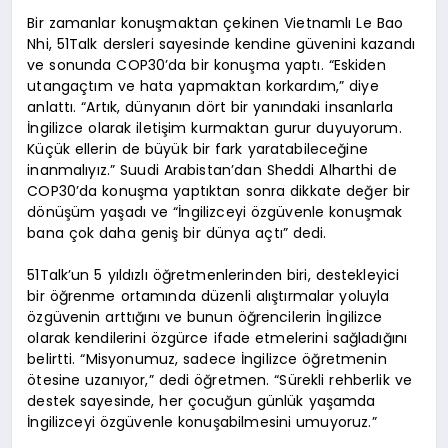
Bir zamanlar konuşmaktan çekinen Vietnamlı Le Bao
Nhi, 51Talk dersleri sayesinde kendine güvenini kazandı
ve sonunda COP30’da bir konuşma yaptı. “Eskiden
utangaçtım ve hata yapmaktan korkardım,” diye
anlattı. “Artık, dünyanın dört bir yanındaki insanlarla
İngilizce olarak iletişim kurmaktan gurur duyuyorum.
Küçük ellerin de büyük bir fark yaratabileceğine
inanmalıyız.” Suudi Arabistan’dan Sheddi Alharthi de
COP30’da konuşma yaptıktan sonra dikkate değer bir
dönüşüm yaşadı ve “İngilizceyi özgüvenle konuşmak
bana çok daha geniş bir dünya açtı” dedi.
51Talk’un 5 yıldızlı öğretmenlerinden biri, destekleyici
bir öğrenme ortamında düzenli alıştırmalar yoluyla
özgüvenin arttığını ve bunun öğrencilerin İngilizce
olarak kendilerini özgürce ifade etmelerini sağladığını
belirtti. “Misyonumuz, sadece İngilizce öğretmenin
ötesine uzanıyor,” dedi öğretmen. “Sürekli rehberlik ve
destek sayesinde, her çocuğun günlük yaşamda
İngilizceyi özgüvenle konuşabilmesini umuyoruz.”