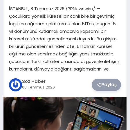
İSTANBUL, 8 Temmuz 2026 /PRNewswire/ —
TEKNOLOJI
Çocuklara yönelik küresel bir canlı bire bir çevrimiçi
İngilizce öğrenme platformu olan 51Talk, bugün 15.
SIYASET
yıl dönümünü kutlamak amacıyla kapsamlı bir
küresel müfredat güncellemesi duyurdu. Bu girişim,
YAŞAM
bir ürün güncellemesinden öte, 51Talk’un küresel
eğitime olan sarsılmaz bağlılığını yansıtmaktadır:
çocukların farklı kültürler arasında özgüvenle iletişim
kurmalarını, dünyayla bağlantı sağlamalarını ve…
Söz Haber
Paylaş
08 Temmuz 2026