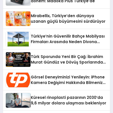
dönem: Madoka Plus Türkiye’de
Mirabellix, Türkiye’den dünyaya
uzanan güçlü büyümesini sürdürüyor
Türkiye’nin Güvenilir Bahçe Mobilyası
Firmaları Arasında Neden Divona
Home Tercih Ediliyor?
Türk Sporunda Yeni Bir Çağ: İbrahim
Murat Gündüz ve Dövüş Sporlarında
Radikal Devrim
Görsel Deneyiminizi Yenileyin: iPhone
Kamera Değişimi Hakkında Bilmeniz
Gerekenler
Küresel rinoplasti pazarının 2030’da
9,6 milyar dolara ulaşması bekleniyor