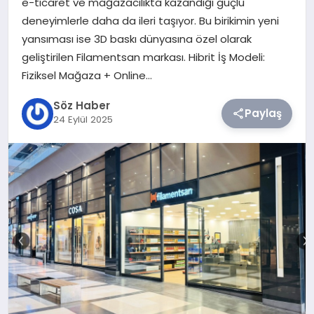
e-ticaret ve mağazacılıkta kazandığı güçlü
deneyimlerle daha da ileri taşıyor. Bu birikimin yeni
TEKNOLOJI
yansıması ise 3D baskı dünyasına özel olarak
geliştirilen Filamentsan markası. Hibrit İş Modeli:
SIYASET
Fiziksel Mağaza + Online…
Söz Haber
YAŞAM
Paylaş
24 Eylül 2025