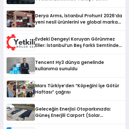
Dünyaya Açılıyor
Derya Arms, İstanbul Prohunt 2026’da
yeni nesil ürünlerini ve global marka
vizyonunu sergiledi
Evdeki Dengeyi Koruyan Görünmez
Eller: İstanbul’un Beş Farklı Semtinde
Teknik Servis Gerçeği
Tencent Hy3 dünya genelinde
kullanıma sunuldu
Mars Türkiye’den “Köpeğini İşe Götür
Haftası” çağrısı
Geleceğin Enerjisi Otoparkınızda:
Güneş Enerjili Carport (Solar
Otopark) Nedir?