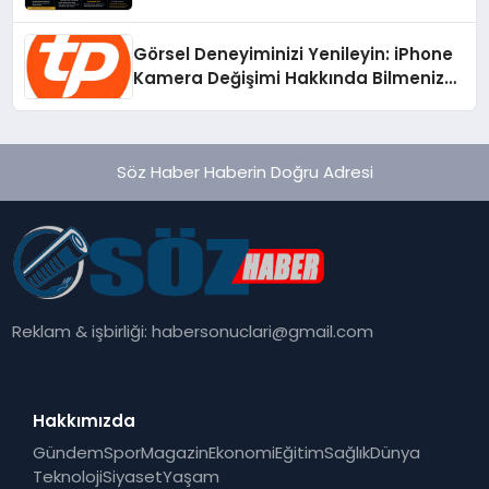
Radikal Devrim
Görsel Deneyiminizi Yenileyin: iPhone
Kamera Değişimi Hakkında Bilmeniz
Gerekenler
Söz Haber Haberin Doğru Adresi
Reklam & işbirliği:
habersonuclari@gmail.com
Hakkımızda
Gündem
Spor
Magazin
Ekonomi
Eğitim
Sağlık
Dünya
Teknoloji
Siyaset
Yaşam