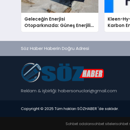
Geleceğin Enerjisi
Kleen-Hy-
Otoparkınızda: Güneş Enerjili
Karbon Em
Carport (Solar Otopark)
Isıtma Te
Nedir?
TSSA Düze
Aldı
Söz Haber Haberin Doğru Adresi
Reklam & işbirliği:
habersonuclari@gmail.com
Copyright © 2025 Tüm hakları SÖZHABER 'de saklıdır.
Sohbet odaları
sohbet siteleri
sohbet s