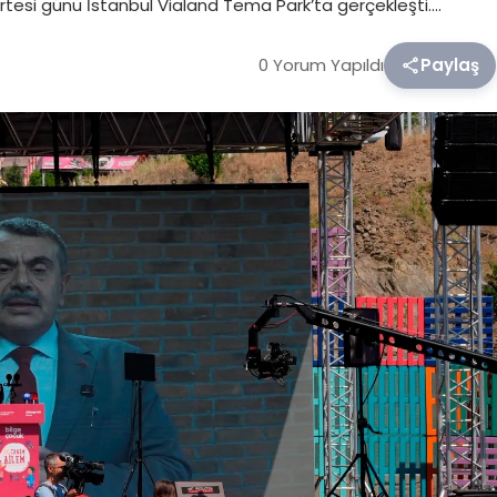
rtesi günü İstanbul Vialand Tema Park’ta gerçekleşti….
0 Yorum Yapıldı
Paylaş