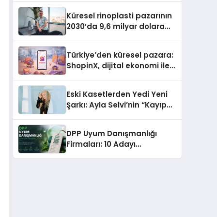
Gerekenler
Küresel rinoplasti pazarının
2030’da 9,6 milyar dolara
ulaşması bekleniyor
Türkiye’den küresel pazara:
ShopinX, dijital ekonomi ile
gerçek dünya alışverişini bir
araya getirmeyi hedefliyor
Eski Kasetlerden Yedi Yeni
Şarkı: Ayla Selvi’nin “Kayıp
Kasetler 1” Albümü 31
Temmuz’da Çıktı
DPP Uyum Danışmanlığı
Firmaları: 10 Adayı
Değerlendirdik