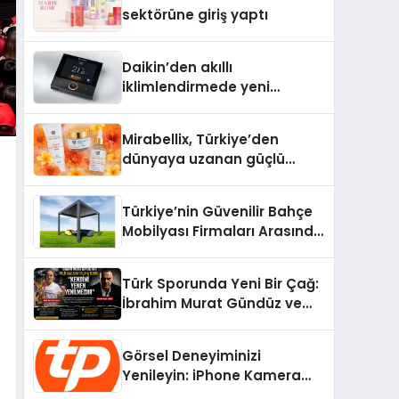
Aldı
sektörüne giriş yaptı
Daikin’den akıllı
iklimlendirmede yeni
dönem: Madoka Plus
Türkiye’de
Mirabellix, Türkiye’den
dünyaya uzanan güçlü
büyümesini sürdürüyor
Türkiye’nin Güvenilir Bahçe
Mobilyası Firmaları Arasında
Neden Divona Home Tercih
Ediliyor?
Türk Sporunda Yeni Bir Çağ:
İbrahim Murat Gündüz ve
Dövüş Sporlarında Radikal
Devrim
Görsel Deneyiminizi
Yenileyin: iPhone Kamera
Değişimi Hakkında Bilmeniz