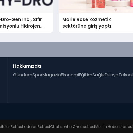
Dro-Gen Inc., Sıfır
Marie Rose kozmetik
isyonlu Hidrojen
sektörüne giriş yaptı
knolojisinde ISO ve
nleyici Onaylarını
Hakkımızda
Gündem
Spor
Magazin
Ekonomi
Eğitim
Sağlık
Dünya
Teknol
iteleri
Sohbet odaları
Sohbet
Chat sohbet
Chat sohbet
Mersin Haber
Istanbu