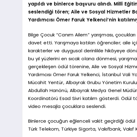
yapıldı ve binlerce başvuru alındı. Millî Eğ
seslendiği tören; Aile ve Sosyal Hizmetler 
Yardımcısı Ömer Faruk Yelkenci’nin katılımıy
Bilge Çocuk “Canım Ailem” yarışması, çocukları
davet etti. Yarışmaya katılan öğrenciler; aile i
karakterler ve duygusal derinlikle hikâyeye dön
bu yıl yüzlerini en sıcak olana dönmesi, yarışma
gerçekleşen ödül törenine, Aile ve Sosyal Hizm
Yardımcısı Ömer Faruk Yelkenci, İstanbul Vali Ya
Mücahit Yentür, Albayrak Grubu Yönetim Kurul
Abdullah Hanönü, Albayrak Medya Genel Müdür 
Koordinatörü Esad Sivri katılım gösterdi. Ödül t
video mesajla çocuklara seslendi.
Binlerce çocuğun eğlenceli vakit geçirdiği ödül t
Türk Telekom, Türkiye Sigorta, Vakıfbank, Vakıf 