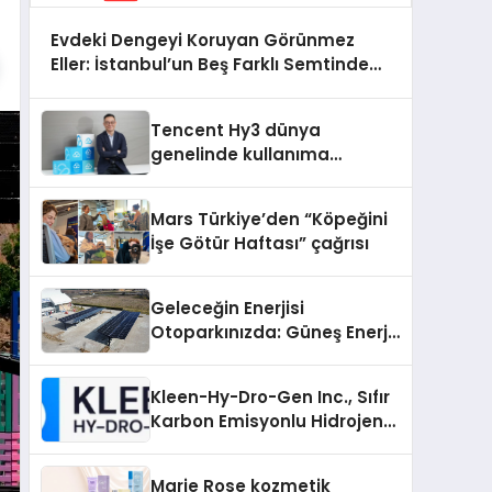
Evdeki Dengeyi Koruyan Görünmez
Eller: İstanbul’un Beş Farklı Semtinde
Teknik Servis Gerçeği
Tencent Hy3 dünya
genelinde kullanıma
sunuldu
Mars Türkiye’den “Köpeğini
İşe Götür Haftası” çağrısı
Geleceğin Enerjisi
Otoparkınızda: Güneş Enerjili
Carport (Solar Otopark)
Nedir?
Kleen-Hy-Dro-Gen Inc., Sıfır
Karbon Emisyonlu Hidrojen
Isıtma Teknolojisinde ISO ve
TSSA Düzenleyici Onaylarını
Marie Rose kozmetik