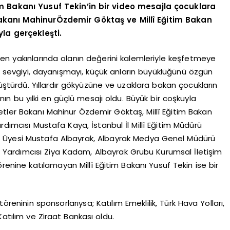
itim Bakanı Yusuf Tekin’in bir video mesajla çocuklara
Bakanı MahinurÖzdemir Göktaş ve Millî Eğitim Bakan
la gerçekleşti.
 en yakınlarında olanın değerini kalemleriyle keşfetmeye
çi sevgiyi, dayanışmayı, küçük anların büyüklüğünü özgün
üştürdü. Yıllardır gökyüzüne ve uzaklara bakan çocukların
nın bu yılki en güçlü mesajı oldu. Büyük bir coşkuyla
etler Bakanı Mahinur Özdemir Göktaş, Millî Eğitim Bakan
rdımcısı Mustafa Kaya, İstanbul İl Millî Eğitim Müdürü
u Üyesi Mustafa Albayrak, Albayrak Medya Genel Müdürü
Yardımcısı Ziya Kadam, Albayrak Grubu Kurumsal İletişim
örenine katılamayan Millî Eğitim Bakanı Yusuf Tekin ise bir
öreninin sponsorlarıysa; Katılım Emeklilik, Türk Hava Yolları,
Katılım ve Ziraat Bankası oldu.