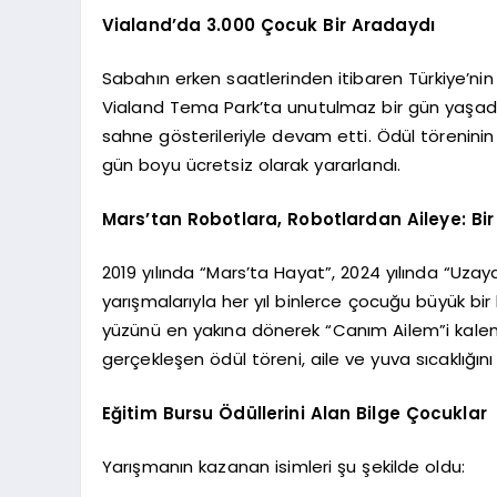
Vialand’da 3.000 Çocuk Bir Aradaydı
Sabahın erken saatlerinden itibaren Türkiye’nin
Vialand Tema Park’ta unutulmaz bir gün yaşadı. 
sahne gösterileriyle devam etti. Ödül törenini
gün boyu ücretsiz olarak yararlandı.
Mars’tan Robotlara, Robotlardan Aileye: Bi
2019 yılında “Mars’ta Hayat”, 2024 yılında “Uz
yarışmalarıyla her yıl binlerce çocuğu büyük bi
yüzünü en yakına dönerek “Canım Ailem”i kaleme
gerçekleşen ödül töreni, aile ve yuva sıcaklığın
Eğitim Bursu Ödüllerini Alan Bilge Çocuklar
Yarışmanın kazanan isimleri şu şekilde oldu: