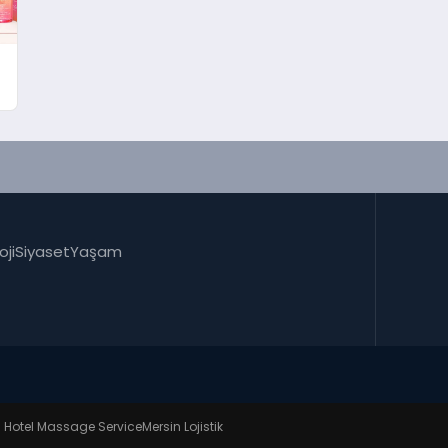
oji
Siyaset
Yaşam
l Hotel Massage Service
Mersin Lojistik