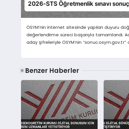
ÖSYM’nin internet sitesinde yapılan duyuru doğr
değerlendirme süreci başarıyla tamamlandı. Ada
aday şifreleriyle ÖSYM’nin “sonuc.osym.gov.tr” ad
Benzer Haberler