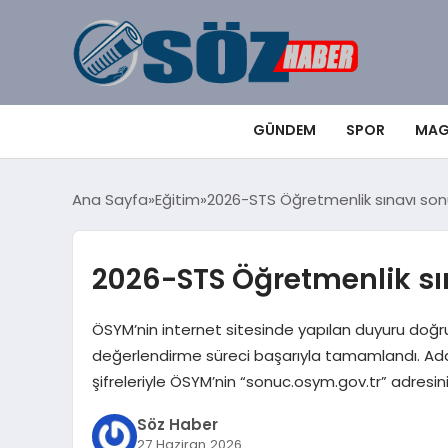
GÜNDEM
SPOR
MAG
Ana Sayfa
Eğitim
2026-STS Öğretmenlik sınavı sonu
2026-STS Öğretmenlik sın
ÖSYM’nin internet sitesinde yapılan duyuru doğru
değerlendirme süreci başarıyla tamamlandı. Adayl
şifreleriyle ÖSYM’nin “sonuc.osym.gov.tr” adresini 
Söz Haber
27 Haziran 2026