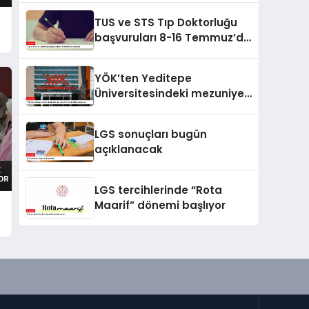
TUS ve STS Tıp Doktorluğu
başvuruları 8-16 Temmuz’da
alınacak
YÖK’ten Yeditepe
Üniversitesindeki mezuniyet
töreniyle ilgili soruşturma
LGS sonuçları bugün
açıklanacak
LGS tercihlerinde “Rota
Maarif” dönemi başlıyor