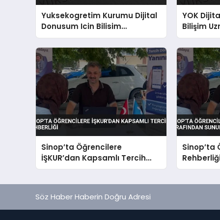
Yuksekogretim Kurumu Dijital
YOK Dijit
Donusum Icin Bilisim
Bilişim Uz
Uzmanlari Yetistiriyor
Sinop’ta Öğrencilere
Sinop’ta 
İŞKUR’dan Kapsamlı Tercih
Rehberliğ
Rehberliği
Sunuldu
Söz Haber Haberin Doğru Adresi