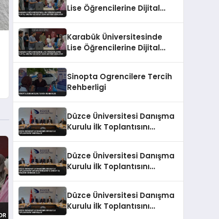
Lise Öğrencilerine Dijital
Üretim ve Yapay Zeka
Eğitimi Veriliyor
Karabük Üniversitesinde
Lise Öğrencilerine Dijital
Üretim ve Yapay Zeka
Eğitimi Veriliyor
Sinopta Ogrencilere Tercih
Rehberligi
Düzce Üniversitesi Danışma
Kurulu İlk Toplantısını
Tamamladı
Düzce Üniversitesi Danışma
Kurulu İlk Toplantısını
Yaparak Üniversite-Sanayi
İş Birliğini Gündeme Aldı
Düzce Üniversitesi Danışma
Kurulu İlk Toplantısını
Tamamladı