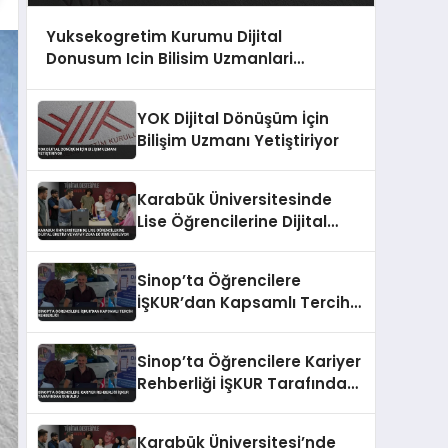
Yuksekogretim Kurumu Dijital
Donusum Icin Bilisim Uzmanlari
Yetistiriyor
YOK Dijital Dönüşüm İçin
Bilişim Uzmanı Yetiştiriyor
Karabük Üniversitesinde
Lise Öğrencilerine Dijital
Üretim ve Yapay Zeka
Eğitimi Veriliyor
Sinop’ta Öğrencilere
İŞKUR’dan Kapsamlı Tercih
Rehberliği
Sinop’ta Öğrencilere Kariyer
Rehberliği İŞKUR Tarafından
Sunuldu
Karabük Üniversitesi’nde