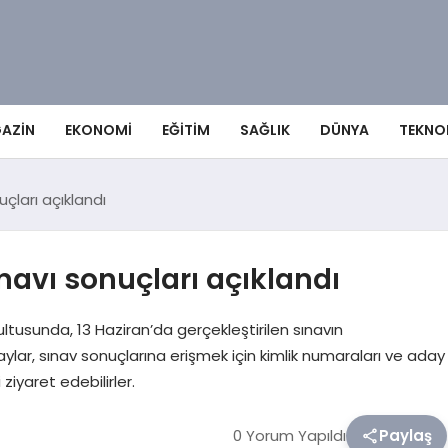
AZIN
EKONOMI
EĞITIM
SAĞLIK
DÜNYA
TEKNO
çları açıklandı
avı sonuçları açıklandı
ltusunda, 13 Haziran’da gerçekleştirilen sınavın
ar, sınav sonuçlarına erişmek için kimlik numaraları ve aday
ziyaret edebilirler.
0 Yorum Yapıldı
Paylaş