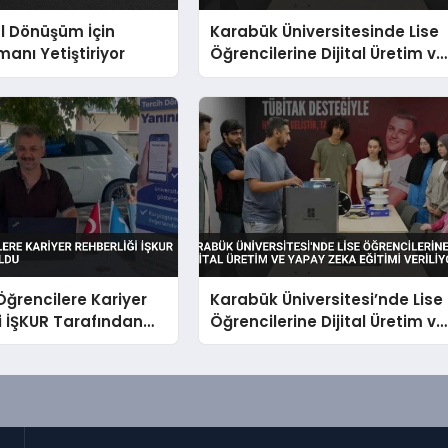
al Dönüşüm İçin
Karabük Üniversitesinde Lise
manı Yetiştiriyor
Öğrencilerine Dijital Üretim ve
Yapay Zeka Eğitimi Veriliyor
Öğrencilere Kariyer
Karabük Üniversitesi’nde Lise
i İŞKUR Tarafından
Öğrencilerine Dijital Üretim ve
Yapay Zeka Eğitimi Veriliyor