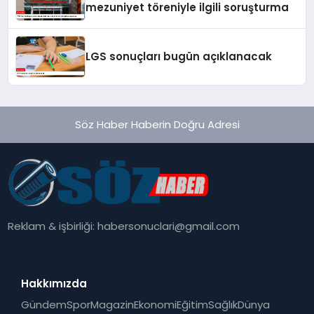
mezuniyet töreniyle ilgili soruşturma
LGS sonuçları bugün açıklanacak
Söz Haber Haberin Doğru Adresi
Reklam & işbirliği:
habersonuclari@gmail.com
Hakkımızda
Gündem
Spor
Magazin
Ekonomi
Eğitim
Sağlık
Dünya