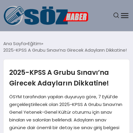
GÜNDEM
Ana Sayfa
Eğitim
2025-KPSS A Grubu Sınavı’na Girecek Adayların Dikkatine!
SPOR
MAGAZIN
2025-KPSS A Grubu Sınavı’na
Girecek Adayların Dikkatine!
EKONOMI
ÖSYM tarafından yapılan duyuruya göre, 7 Eylül’de
EĞITIM
gerçekleştirilecek olan 2025-KPSS A Grubu Sınavı’nın
Genel Yetenek-Genel Kültür oturumu için sınav
SAĞLIK
binaları ve salonları belirlendi. Adayların sınav
gününe dair önemli bir detay ise sınav giriş belgesi
DÜNYA