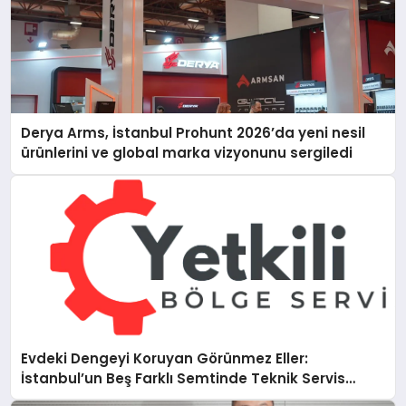
Derya Arms, İstanbul Prohunt 2026’da yeni nesil
ürünlerini ve global marka vizyonunu sergiledi
Evdeki Dengeyi Koruyan Görünmez Eller:
İstanbul’un Beş Farklı Semtinde Teknik Servis
Gerçeği