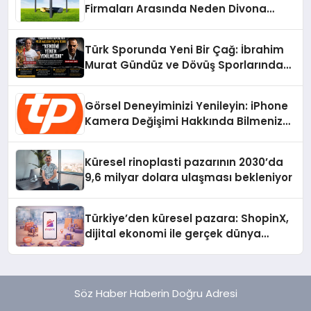
Firmaları Arasında Neden Divona
Home Tercih Ediliyor?
Türk Sporunda Yeni Bir Çağ: İbrahim
Murat Gündüz ve Dövüş Sporlarında
Radikal Devrim
Görsel Deneyiminizi Yenileyin: iPhone
Kamera Değişimi Hakkında Bilmeniz
Gerekenler
Küresel rinoplasti pazarının 2030’da
9,6 milyar dolara ulaşması bekleniyor
Türkiye’den küresel pazara: ShopinX,
dijital ekonomi ile gerçek dünya
alışverişini bir araya getirmeyi
hedefliyor
Söz Haber Haberin Doğru Adresi