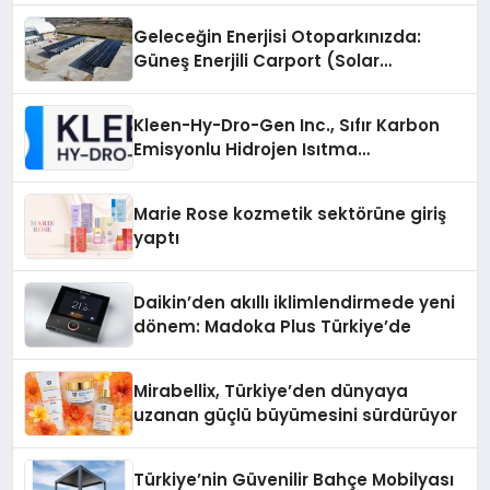
Geleceğin Enerjisi Otoparkınızda:
Güneş Enerjili Carport (Solar
Otopark) Nedir?
Kleen-Hy-Dro-Gen Inc., Sıfır Karbon
Emisyonlu Hidrojen Isıtma
Teknolojisinde ISO ve TSSA
Düzenleyici Onaylarını Aldı
Marie Rose kozmetik sektörüne giriş
yaptı
Daikin’den akıllı iklimlendirmede yeni
dönem: Madoka Plus Türkiye’de
Mirabellix, Türkiye’den dünyaya
uzanan güçlü büyümesini sürdürüyor
Türkiye’nin Güvenilir Bahçe Mobilyası