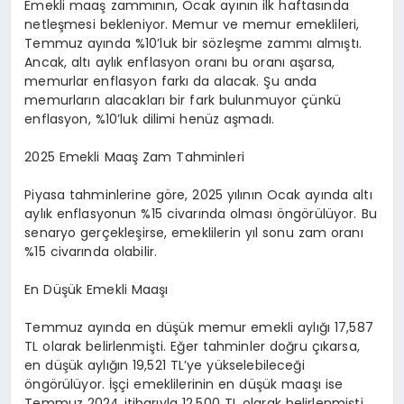
Emekli maaş zammının, Ocak ayının ilk haftasında
netleşmesi bekleniyor. Memur ve memur emeklileri,
Temmuz ayında %10’luk bir sözleşme zammı almıştı.
Ancak, altı aylık enflasyon oranı bu oranı aşarsa,
memurlar enflasyon farkı da alacak. Şu anda
memurların alacakları bir fark bulunmuyor çünkü
enflasyon, %10’luk dilimi henüz aşmadı.
2025 Emekli Maaş Zam Tahminleri
Piyasa tahminlerine göre, 2025 yılının Ocak ayında altı
aylık enflasyonun %15 civarında olması öngörülüyor. Bu
senaryo gerçekleşirse, emeklilerin yıl sonu zam oranı
%15 civarında olabilir.
En Düşük Emekli Maaşı
Temmuz ayında en düşük memur emekli aylığı 17,587
TL olarak belirlenmişti. Eğer tahminler doğru çıkarsa,
en düşük aylığın 19,521 TL’ye yükselebileceği
öngörülüyor. İşçi emeklilerinin en düşük maaşı ise
Temmuz 2024 itibarıyla 12,500 TL olarak belirlenmişti.