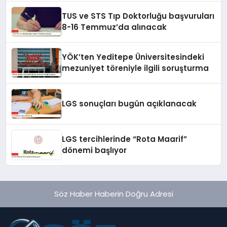
TUS ve STS Tıp Doktorluğu başvuruları
8-16 Temmuz’da alınacak
YÖK’ten Yeditepe Üniversitesindeki
mezuniyet töreniyle ilgili soruşturma
LGS sonuçları bugün açıklanacak
LGS tercihlerinde “Rota Maarif”
dönemi başlıyor
Söz Haber Haberin Doğru Adresi