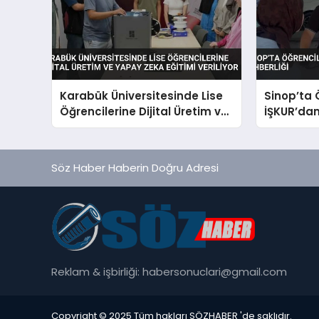
Karabük Üniversitesinde Lise
Sinop’ta 
Öğrencilerine Dijital Üretim ve
İŞKUR’da
Yapay Zeka Eğitimi Veriliyor
Rehberliğ
Söz Haber Haberin Doğru Adresi
Reklam & işbirliği:
habersonuclari@gmail.com
Copyright © 2025 Tüm hakları SÖZHABER 'de saklıdır.