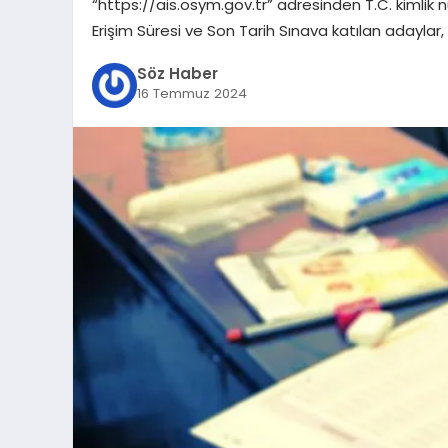
“https://ais.osym.gov.tr” adresinden T.C. kimlik n
Erişim Süresi ve Son Tarih Sınava katılan adaylar,
Söz Haber
16 Temmuz 2024