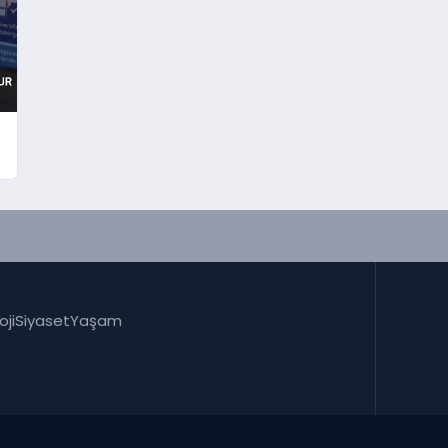
oji
Siyaset
Yaşam