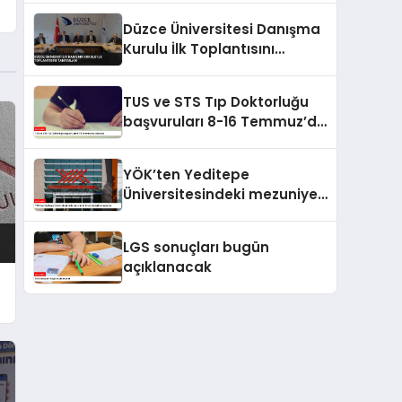
İş Birliğini Gündeme Aldı
Düzce Üniversitesi Danışma
Kurulu İlk Toplantısını
Tamamladı
TUS ve STS Tıp Doktorluğu
başvuruları 8-16 Temmuz’da
alınacak
YÖK’ten Yeditepe
Üniversitesindeki mezuniyet
töreniyle ilgili soruşturma
LGS sonuçları bugün
açıklanacak