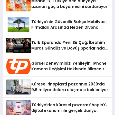
Mirabellix, Türkiye’den dünyaya
uzanan güçlü büyümesini sürdürüyor
Türkiye’nin Güvenilir Bahçe Mobilyası
Firmaları Arasında Neden Divona
Home Tercih Ediliyor?
Türk Sporunda Yeni Bir Çağ: İbrahim
Murat Gündüz ve Dövüş Sporlarında
Radikal Devrim
Görsel Deneyiminizi Yenileyin: iPhone
Kamera Değişimi Hakkında Bilmeniz
Gerekenler
Küresel rinoplasti pazarının 2030’da
9,6 milyar dolara ulaşması bekleniyor
Türkiye’den küresel pazara: ShopinX,
dijital ekonomi ile gerçek dünya