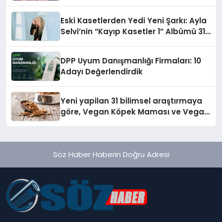
alışverişini bir araya getirmeyi
hedefliyor
Eski Kasetlerden Yedi Yeni Şarkı: Ayla
Selvi’nin “Kayıp Kasetler 1” Albümü 31
Temmuz’da Çıktı
DPP Uyum Danışmanlığı Firmaları: 10
Adayı Değerlendirdik
Yeni yapilan 31 bilimsel araştırmaya
göre, Vegan Köpek Maması ve Vegan
Kedi Mamasının İyi Sindirildiğini
Ortaya Koydu
Söz Haber Haberin Doğru Adresi