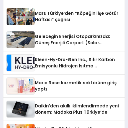
Mars Türkiye’den “Köpeğini İşe Götür
Haftası” çağrısı
Geleceğin Enerjisi Otoparkınızda:
Güneş Enerjili Carport (Solar
Otopark) Nedir?
Kleen-Hy-Dro-Gen Inc., Sıfır Karbon
Emisyonlu Hidrojen Isıtma
Teknolojisinde ISO ve TSSA
Düzenleyici Onaylarını Aldı
Marie Rose kozmetik sektörüne giriş
yaptı
Daikin’den akıllı iklimlendirmede yeni
dönem: Madoka Plus Türkiye’de