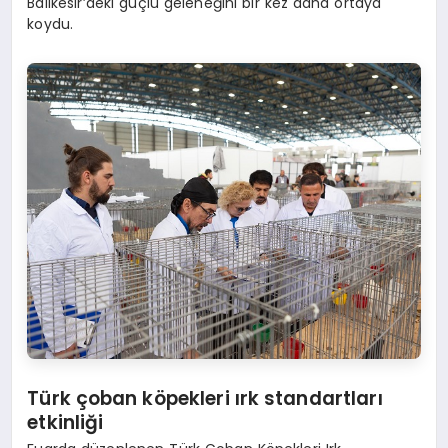
Balıkesir’deki güçlü geleneğini bir kez daha ortaya
koydu.
Türk çoban k
ö
pekleri ırk standartları
etkinliği