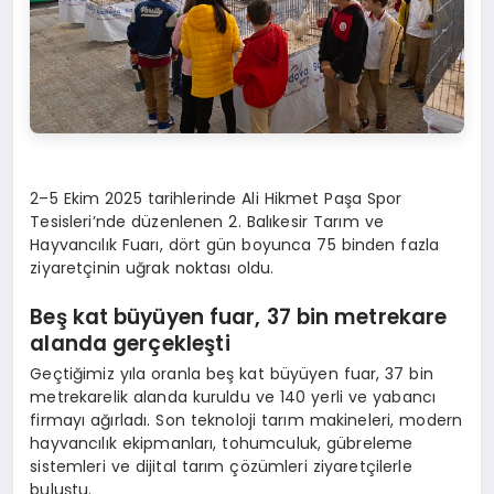
2–5 Ekim 2025 tarihlerinde Ali Hikmet Paşa Spor
Tesisleri’nde düzenlenen 2. Balıkesir Tarım ve
Hayvancılık Fuarı, dört gün boyunca 75 binden fazla
ziyaretçinin uğrak noktası oldu.
Beş k
at b
üyüyen f
uar, 37
bin metrekare
alanda gerçekleşti
Geçtiğimiz yıla oranla beş kat büyüyen fuar, 37 bin
metrekarelik alanda kuruldu ve 140 yerli ve yabancı
firmayı ağırladı. Son teknoloji tarım makineleri, modern
hayvancılık ekipmanları, tohumculuk, gübreleme
sistemleri ve dijital tarım çözümleri ziyaretçilerle
buluştu.