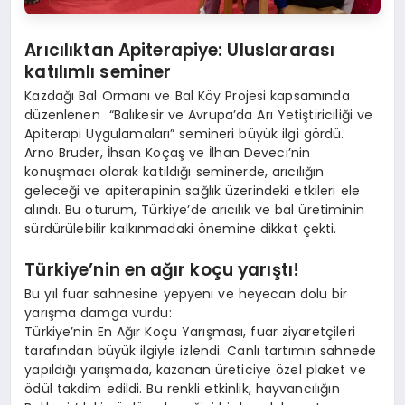
Arıcılıktan Apiterapiye: Uluslararası
katılımlı seminer
Kazdağı Bal Ormanı ve Bal Köy Projesi kapsamında
düzenlenen “Balıkesir ve Avrupa’da Arı Yetiştiriciliği ve
Apiterapi Uygulamaları” semineri büyük ilgi gördü.
Arno Bruder, İhsan Koçaş ve İlhan Deveci’nin
konuşmacı olarak katıldığı seminerde, arıcılığın
geleceği ve apiterapinin sağlık üzerindeki etkileri ele
alındı. Bu oturum, Türkiye’de arıcılık ve bal üretiminin
sürdürülebilir kalkınmadaki önemine dikkat çekti.
Türkiye
’
nin en ağı
r ko
çu yarıştı
!
Bu yıl fuar sahnesine yepyeni ve heyecan dolu bir
yarışma damga vurdu:
Türkiye’nin En Ağır Koçu Yarışması, fuar ziyaretçileri
tarafından büyük ilgiyle izlendi. Canlı tartımın sahnede
yapıldığı yarışmada, kazanan üreticiye özel plaket ve
ödül takdim edildi. Bu renkli etkinlik, hayvancılığın