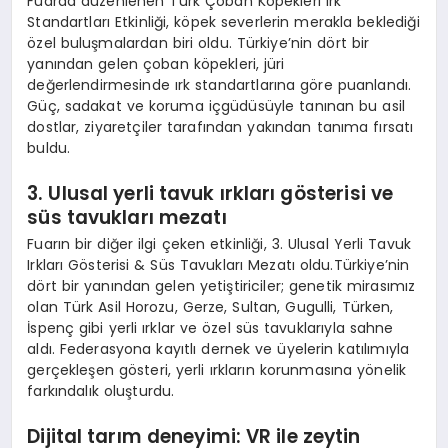
Fuarda düzenlenen Türk Çoban Köpekleri Irk
Standartları Etkinliği, köpek severlerin merakla beklediği
özel buluşmalardan biri oldu. Türkiye’nin dört bir
yanından gelen çoban köpekleri, jüri
değerlendirmesinde ırk standartlarına göre puanlandı.
Güç, sadakat ve koruma içgüdüsüyle tanınan bu asil
dostlar, ziyaretçiler tarafından yakından tanıma fırsatı
buldu.
3. Ulusal yerli tavuk ırkları g
ö
sterisi ve
süs tavukları mezatı
Fuarın bir diğer ilgi çeken etkinliği, 3. Ulusal Yerli Tavuk
Irkları Gösterisi & Süs Tavukları Mezatı oldu.Türkiye’nin
dört bir yanından gelen yetiştiriciler; genetik mirasımız
olan Türk Asil Horozu, Gerze, Sultan, Gugulli, Türken,
İspenç gibi yerli ırklar ve özel süs tavuklarıyla sahne
aldı. Federasyona kayıtlı dernek ve üyelerin katılımıyla
gerçekleşen gösteri, yerli ırkların korunmasına yönelik
farkındalık oluşturdu.
Dijital tarım deneyimi: VR ile zeytin