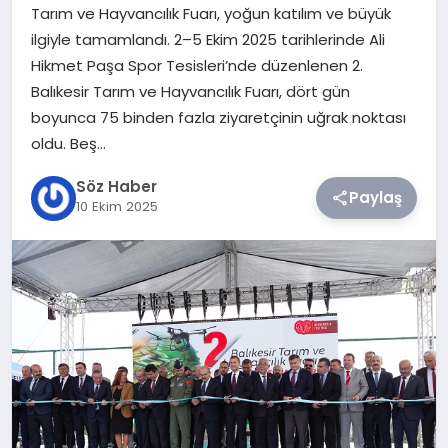
Tarım ve Hayvancılık Fuarı, yoğun katılım ve büyük
ilgiyle tamamlandı. 2–5 Ekim 2025 tarihlerinde Ali
TEKNOLOJI
Hikmet Paşa Spor Tesisleri’nde düzenlenen 2.
Balıkesir Tarım ve Hayvancılık Fuarı, dört gün
SIYASET
boyunca 75 binden fazla ziyaretçinin uğrak noktası
oldu. Beş…
YAŞAM
Söz Haber
Paylaş
10 Ekim 2025