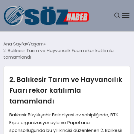
GÜNDEM
Ana Sayfa
Yaşam
2. Balıkesir Tarım ve Hayvancılık Fuarı rekor katılımla
SPOR
tamamlandı
MAGAZIN
2. Balıkesir Tarım ve Hayvancılık
EKONOMI
Fuarı rekor katılımla
tamamlandı
EĞITIM
Balıkesir Büyükşehir Belediyesi ev sahipliğinde, BTK
SAĞLIK
Expo organizasyonuyla ve Papel ana
sponsorluğunda bu yıl ikincisi düzenlenen 2. Balıkesir
DÜNYA