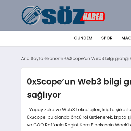
GÜNDEM
SPOR
MAG
Ana Sayfa
Ekonomi
0xScope’un Web3 bilgi grafiği k
0xScope’un Web3 bilgi gra
sağlıyor
Yapay zeka ve Web3 teknolojileri, kripto şirketler
0xScope, bu alanda öncü rol üstlenerek, kripto şir
ve COO Raffaele Ragini, Kore Blockchain Week’t