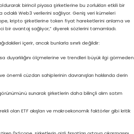
urarak birincil piyasa şirketlerine bu zorlukları etkili bir
 odaklı Web3 verilerini sağlıyor. Geniş veri kümeleri
ope, kripto şirketlerine token fiyat hareketlerini anlama ve
 bir avantaj sağlıyor,” diyerek sözlerini tamamladı.
kileri içerir, ancak bunlarla sınırlı değildir:
sa duyarlılığını ölçmelerine ve trendleri büyük ilgi görmeden
 ve önemli cüzdan sahiplerinin davranışları hakkında derin
r görünümünü sunarak şirketlerin daha bilinçli alım satım
rekli olan ETF akışları ve makroekonomik faktörler gibi kritik
tiren 0xScope, şirketlerin gizli fırsatları ortaya çıkarmasını,