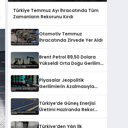
Türkiye Temmuz Ayı İhracatında Tüm
Zamanların Rekorunu Kırdı
Otomotiv Temmuz
İhracatında Zirvede Yer Aldı
Brent Petrol 89,50 Dolara
Yükseldi Orta Doğu Gerilimi
Fiyatları Tetikledi
Piyasalar Jeopolitik
Gerilimlerin Azalmasıyla
Toparlanıyor Fed ve Merkez
Bankaları Odak Noktası
Türkiye’de Güneş Enerjisi
Üretimi Haziranda Rekor
Kırdı
Türkiye’den Yılın İlk