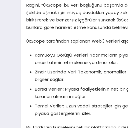
Ragini, “0xScope, bu veri boşluğunu başarıyla dold
şekilde aşmak için ihtiyaç duydukları yapay zeka
biriktirerek ve benzersiz içgörüler sunarak 0xSc
bunlara göre hareket etme konusunda belirleyici
0xScope tarafından toplanan Web3 verileri aşağıda
Kamuoyu Görüşü Verileri: Yatırımcıların piya
önce tahmin etmelerine yardımcı olur.
Zincir Üzerinde Veri: Tokenomik, anomaliler
bilgiler sağlar.
Borsa Verileri: Piyasa faaliyetlerinin net bi
kararları almasını sağlar.
Temel Veriler: Uzun vadeli stratejiler için ge
piyasa göstergelerini izler.
Bu farklı veri kümelerini tek bir platformda birleş