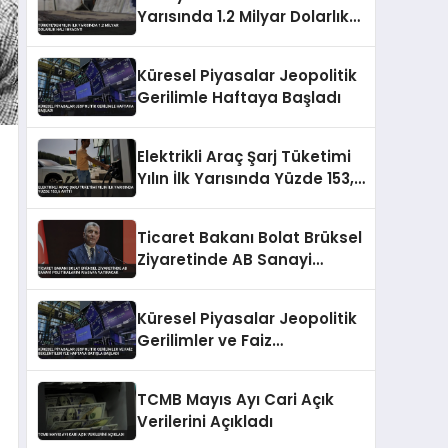
Yarısında 1.2 Milyar Dolarlık
Halı İhracatı
Küresel Piyasalar Jeopolitik
Gerilimle Haftaya Başladı
Elektrikli Araç Şarj Tüketimi
Yılın İlk Yarısında Yüzde 153,5
Arttı
Ticaret Bakanı Bolat Brüksel
Ziyaretinde AB Sanayi
Politikalarını Masaya
Yatıracak
Küresel Piyasalar Jeopolitik
Gerilimler ve Faiz
Beklentileriyle Haftaya
Satışla Başladı
TCMB Mayıs Ayı Cari Açık
Verilerini Açıkladı