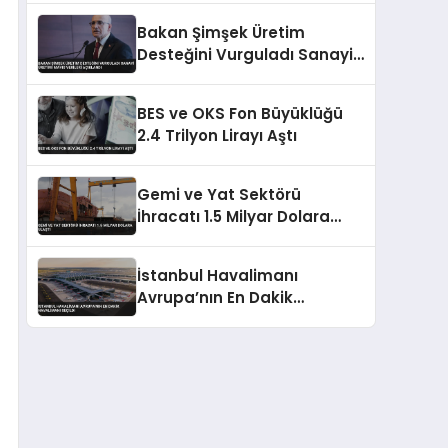
Bakan Şimşek Üretim
Desteğini Vurguladı Sanayi
Üretimi Mayıs Verileri
Açıklandı
BES ve OKS Fon Büyüklüğü
2.4 Trilyon Lirayı Aştı
Gemi ve Yat Sektörü
İhracatı 1.5 Milyar Dolara
Ulaştı
İstanbul Havalimanı
Avrupa’nın En Dakik
Havalimanı Seçildi