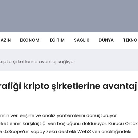
AZIN
EKONOMI
EĞITIM
SAĞLIK
DÜNYA
TEKNO
ripto şirketlerine avantaj sağlıyor
fiği kripto şirketlerine avantaj
inin veri erişimi ve analiz yöntemlerini dönüştürüyor.
ketlerinin karşılaştığı veri boşluğunu dolduruyor. Kurucu Ortak
e 0xScope’un yapay zeka destekli Web3 veri analitiğindeki