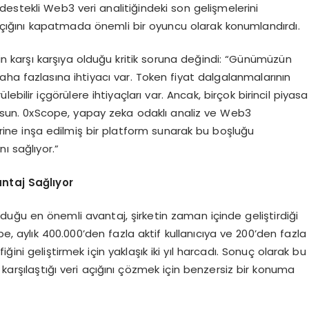
estekli Web3 veri analitiğindeki son gelişmelerini
i açığını kapatmada önemli bir oyuncu olarak konumlandırdı.
nin karşı karşıya olduğu kritik soruna değindi: “Günümüzün
ha fazlasına ihtiyacı var. Token fiyat dalgalanmalarının
bilir içgörülere ihtiyaçları var. Ancak, birçok birincil piyasa
 yoksun. 0xScope, yapay zeka odaklı analiz ve Web3
rine inşa edilmiş bir platform sunarak bu boşluğu
ı sağlıyor.”
antaj Sağlıyor
duğu en önemli avantaj, şirketin zaman içinde geliştirdiği
pe, aylık 400.000’den fazla aktif kullanıcıya ve 200’den fazla
ini geliştirmek için yaklaşık iki yıl harcadı. Sonuç olarak bu
 karşılaştığı veri açığını çözmek için benzersiz bir konuma