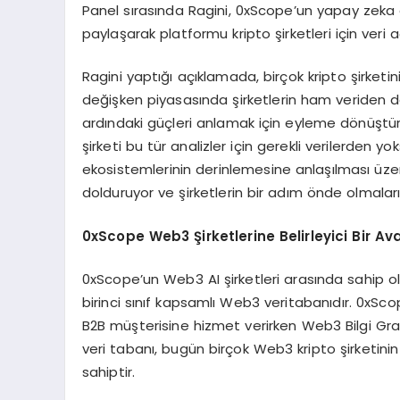
Panel sırasında Ragini, 0xScope’un yapay zeka d
paylaşarak platformu kripto şirketleri için ver
Ragini yaptığı açıklamada, birçok kripto şirketi
değişken piyasasında şirketlerin ham veriden da
ardındaki güçleri anlamak için eyleme dönüştürüle
şirketi bu tür analizler için gerekli verilerden
ekosistemlerinin derinlemesine anlaşılması üze
dolduruyor ve şirketlerin bir adım önde olmaların
0xScope Web3 Şirketlerine Belirleyici Bir Av
0xScope’un Web3 AI şirketleri arasında sahip ol
birinci sınıf kapsamlı Web3 veritabanıdır. 0xSco
B2B müşterisine hizmet verirken Web3 Bilgi Grafiğ
veri tabanı, bugün birçok Web3 kripto şirketinin
sahiptir.